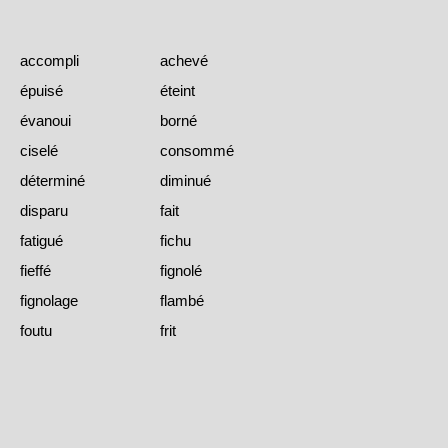
accompli
achevé
épuisé
éteint
évanoui
borné
ciselé
consommé
déterminé
diminué
disparu
fait
fatigué
fichu
fieffé
fignolé
fignolage
flambé
foutu
frit