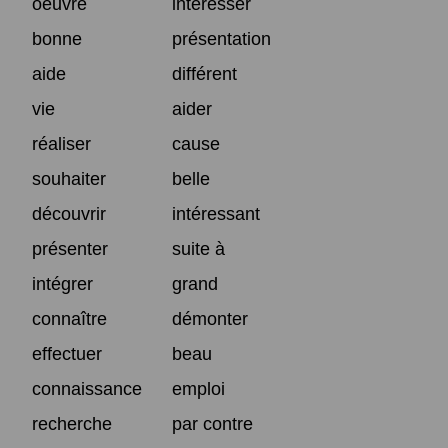
oeuvre
intéresser
bonne
présentation
aide
différent
vie
aider
réaliser
cause
souhaiter
belle
découvrir
intéressant
présenter
suite à
intégrer
grand
connaître
démonter
effectuer
beau
connaissance
emploi
recherche
par contre