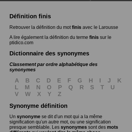
Définition finis
Retrouver la définition du mot
finis
avec le Larousse
A lire également la définition du terme
finis
sur le
ptidico.com
Dictionnaire des synonymes
Classement par ordre alphabétique des
synonymes
A
B
C
D
E
F
G
H
I
J
K
L
M
N
O
P
Q
R
S
T
U
V
W
X
Y
Z
Synonyme définition
Un
synonyme
se dit d'un mot qui a la même
signification qu'un autre mot, ou une signification
presque semblable. Les
synonymes
sont des
mots