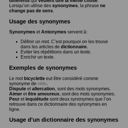
différents
qui
veulent dire la même chose
.
Lorsqu’on utilise des
synonymes
, la phrase
ne
change pas de sens
.
Usage des synonymes
Synonymes
et
Antonymes
servent à:
Définir un mot. C’est pourquoi on les trouve
dans les articles de
dictionnaire.
Eviter les répétitions dans un texte.
Enrichir un texte.
Exemples de synonymes
Le mot
bicyclette
eut être considéré comme
synonyme de
vélo
.
Dispute
et
altercation
, sont des mots synonymes.
Aimer
et
être amoureux
, sont des mots synonymes.
Peur
et
inquiétude
sont deux synonymes que l’on
retrouve dans ce dictionnaire des synonymes en
ligne.
Usage d’un dictionnaire des synonymes