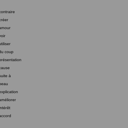
contraire
créer
amour
voir
utiliser
du coup
présentation
cause
suite à
beau
explication
améliorer
intérêt
accord