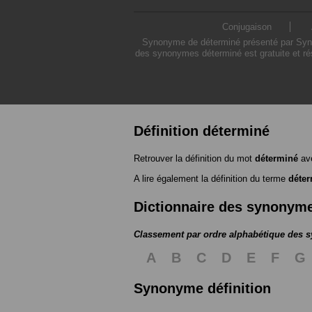
Conjugaison
Synonyme de déterminé présenté par Synony
des synonymes déterminé est gratuite et ré
Définition déterminé
Retrouver la définition du mot
déterminé
ave
A lire également la définition du terme
déte
Dictionnaire des synonym
Classement par ordre alphabétique des
A
B
C
D
E
F
G
Synonyme définition