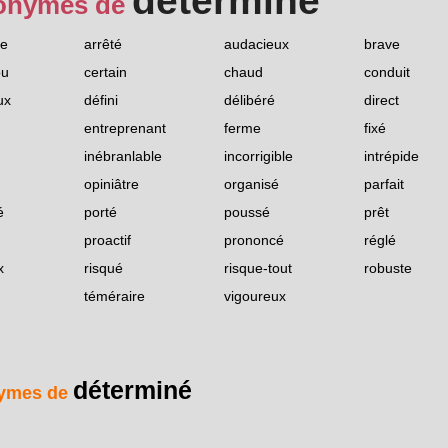
déterminé
onymes de
ue
arrêté
audacieux
brave
ou
certain
chaud
conduit
ux
défini
délibéré
direct
entreprenant
ferme
fixé
inébranlable
incorrigible
intrépide
opiniâtre
organisé
parfait
é
porté
poussé
prêt
proactif
prononcé
réglé
x
risqué
risque-tout
robuste
téméraire
vigoureux
déterminé
ymes de