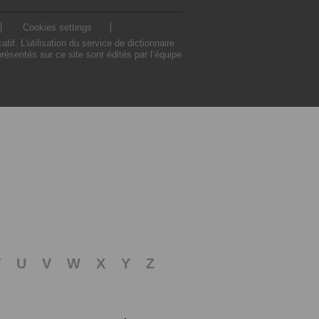
Cookies settings
. L'utilisation du service de dictionnaire
sentés sur ce site sont édités par l’équipe
T
U
V
W
X
Y
Z