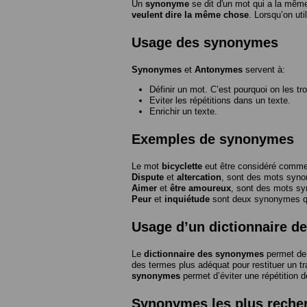
Un
synonyme
se dit d'un mot qui a la même
veulent dire la même chose
. Lorsqu’on ut
Usage des synonymes
Synonymes
et
Antonymes
servent à:
Définir un mot. C’est pourquoi on les tr
Eviter les répétitions dans un texte.
Enrichir un texte.
Exemples de synonymes
Le mot
bicyclette
eut être considéré com
Dispute
et
altercation
, sont des mots syn
Aimer
et
être amoureux
, sont des mots s
Peur
et
inquiétude
sont deux synonymes que
Usage d’un dictionnaire 
Le
dictionnaire des synonymes
permet de 
des termes plus adéquat pour restituer un trai
synonymes
permet d’éviter une répétition d
Synonymes les plus reche