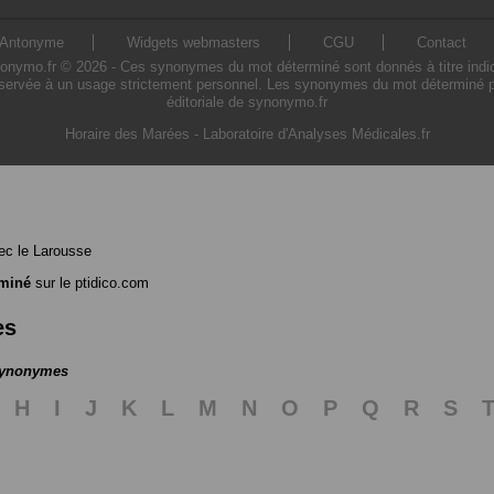
Antonyme
Widgets webmasters
CGU
Contact
mo.fr © 2026 - Ces synonymes du mot déterminé sont donnés à titre indicatif
servée à un usage strictement personnel. Les synonymes du mot déterminé pré
éditoriale de synonymo.fr
Horaire des Marées
-
Laboratoire d'Analyses Médicales.fr
c le Larousse
rminé
sur le ptidico.com
es
 synonymes
H
I
J
K
L
M
N
O
P
Q
R
S