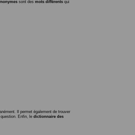
ynonymes
sont des
mots différents
qui
anément. Il permet également de trouver
n question. Enfin, le
dictionnaire des