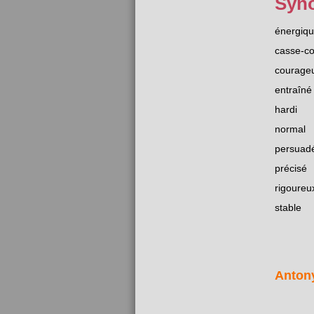
Syn
énergiq
casse-c
courage
entraîné
hardi
normal
persuad
précisé
rigoureu
stable
Anton