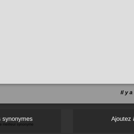
Il y
es synonymes
Ajoutez 
 le meilleur synonyme