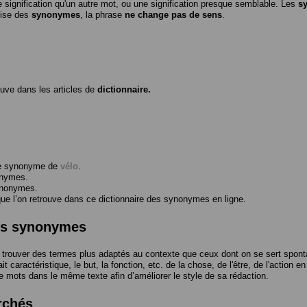
 signification qu'un autre mot, ou une signification presque semblable. Les
s
ilise des
synonymes
, la phrase
ne change pas de sens
.
ouve dans les articles de
dictionnaire.
me synonyme de
vélo
.
onymes.
ynonymes.
 l’on retrouve dans ce dictionnaire des synonymes en ligne.
des synonymes
trouver des termes plus adaptés au contexte que ceux dont on se sert spont
t caractéristique, le but, la fonction, etc. de la chose, de l'être, de l'action e
e mots dans le même texte afin d’améliorer le style de sa rédaction.
rchés