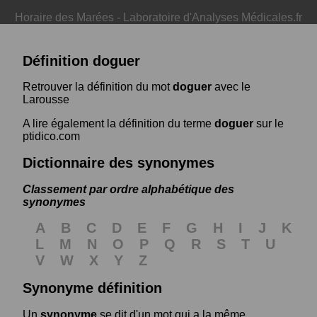
Horaire des Marées
-
Laboratoire d'Analyses Médicales.fr
Définition doguer
Retrouver la définition du mot
doguer
avec le
Larousse
A lire également la définition du terme
doguer
sur le
ptidico.com
Dictionnaire des synonymes
Classement par ordre alphabétique des
synonymes
A
B
C
D
E
F
G
H
I
J
K
L
M
N
O
P
Q
R
S
T
U
V
W
X
Y
Z
Synonyme définition
Un
synonyme
se dit d'un mot qui a la même