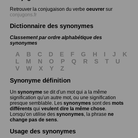
Retrouver la conjugaison du verbe
oeuvrer
sur
conjugons.fr
Dictionnaire des synonymes
Classement par ordre alphabétique des
synonymes
A
B
C
D
E
F
G
H
I
J
K
L
M
N
O
P
Q
R
S
T
U
V
W
X
Y
Z
Synonyme définition
Un
synonyme
se dit d'un mot qui a la même
signification qu'un autre mot, ou une signification
presque semblable. Les
synonymes
sont des
mots
différents
qui
veulent dire la même chose
.
Lorsqu’on utilise des
synonymes
, la phrase
ne
change pas de sens
.
Usage des synonymes