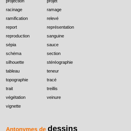
projection
projet
racinage
ramage
ramification
relevé
report
représentation
reproduction
sanguine
sépia
sauce
schéma
section
silhouette
stéréographie
tableau
teneur
topographie
tracé
trait
treillis
végétation
veinure
vignette
dessins
Antonymes de