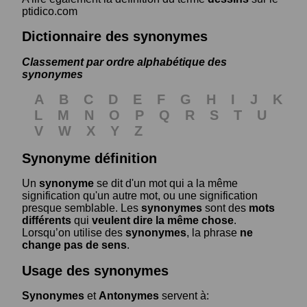
ptidico.com
Dictionnaire des synonymes
Classement par ordre alphabétique des
synonymes
A
B
C
D
E
F
G
H
I
J
K
L
M
N
O
P
Q
R
S
T
U
V
W
X
Y
Z
Synonyme définition
Un
synonyme
se dit d'un mot qui a la même
signification qu'un autre mot, ou une signification
presque semblable. Les
synonymes
sont des
mots
différents
qui
veulent dire la même chose
.
Lorsqu’on utilise des
synonymes
, la phrase
ne
change pas de sens
.
Usage des synonymes
Synonymes
et
Antonymes
servent à: