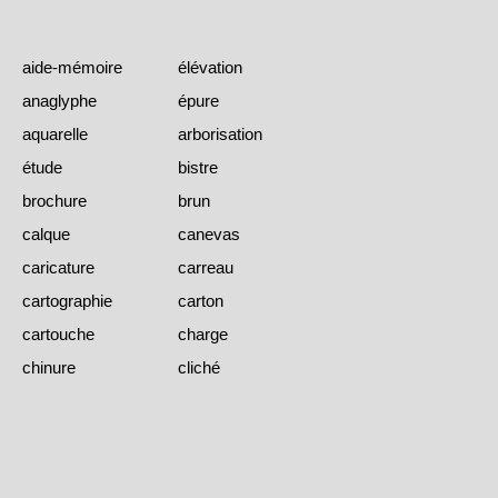
aide-mémoire
élévation
anaglyphe
épure
aquarelle
arborisation
étude
bistre
brochure
brun
calque
canevas
caricature
carreau
cartographie
carton
cartouche
charge
chinure
cliché