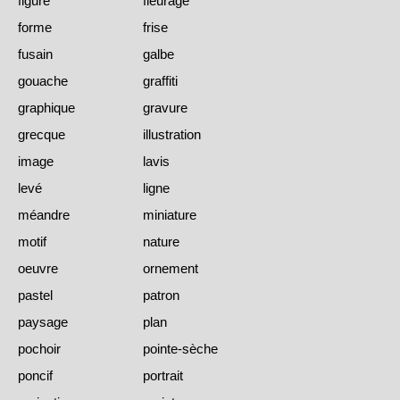
figure
fleurage
forme
frise
fusain
galbe
gouache
graffiti
graphique
gravure
grecque
illustration
image
lavis
levé
ligne
méandre
miniature
motif
nature
oeuvre
ornement
pastel
patron
paysage
plan
pochoir
pointe-sèche
poncif
portrait