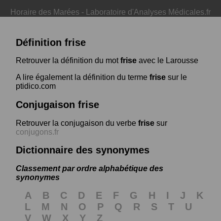
Horaire des Marées
-
Laboratoire d'Analyses Médicales.fr
Définition frise
Retrouver la définition du mot
frise
avec le Larousse
A lire également la définition du terme
frise
sur le
ptidico.com
Conjugaison frise
Retrouver la conjugaison du verbe
frise
sur
conjugons.fr
Dictionnaire des synonymes
Classement par ordre alphabétique des
synonymes
A
B
C
D
E
F
G
H
I
J
K
L
M
N
O
P
Q
R
S
T
U
V
W
X
Y
Z