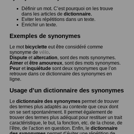
Définir un mot. C’est pourquoi on les trouve
dans les articles de
dictionnaire.
Eviter les répétitions dans un texte.
Enrichir un texte.
Exemples de synonymes
Le mot
bicyclette
eut être considéré comme
synonyme de
vélo
.
Dispute
et
altercation
, sont des mots synonymes.
Aimer
et
être amoureux
, sont des mots synonymes.
Peur
et
inquiétude
sont deux synonymes que l’on
retrouve dans ce dictionnaire des synonymes en
ligne.
Usage d’un dictionnaire des synonymes
Le
dictionnaire des synonymes
permet de trouver
des termes plus adaptés au contexte que ceux dont
on se sert spontanément. Il permet également de
trouver des termes plus adéquat pour restituer un trait
caractéristique, le but, la fonction, etc. de la chose, de
l'être, de l'action en question. Enfin, le
dictionnaire
des synonymes
permet d’éviter une répétition de