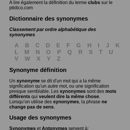
A lire également la définition du terme
clubs
sur le
ptidico.com
Dictionnaire des synonymes
Classement par ordre alphabétique des
synonymes
A
B
C
D
E
F
G
H
I
J
K
L
M
N
O
P
Q
R
S
T
U
V
W
X
Y
Z
Synonyme définition
Un
synonyme
se dit d'un mot qui a la même
signification qu'un autre mot, ou une signification
presque semblable. Les
synonymes
sont des
mots
différents
qui
veulent dire la même chose
.
Lorsqu’on utilise des
synonymes
, la phrase
ne
change pas de sens
.
Usage des synonymes
Synonymes
et
Antonymes
servent à: