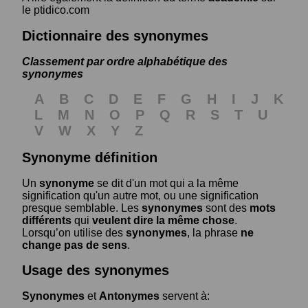
le ptidico.com
Dictionnaire des synonymes
Classement par ordre alphabétique des
synonymes
A
B
C
D
E
F
G
H
I
J
K
L
M
N
O
P
Q
R
S
T
U
V
W
X
Y
Z
Synonyme définition
Un
synonyme
se dit d'un mot qui a la même
signification qu'un autre mot, ou une signification
presque semblable. Les
synonymes
sont des
mots
différents
qui
veulent dire la même chose
.
Lorsqu’on utilise des
synonymes
, la phrase
ne
change pas de sens
.
Usage des synonymes
Synonymes
et
Antonymes
servent à: