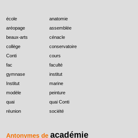
école
anatomie
aréopage
assemblée
beaux-arts
cénacle
collège
conservatoire
Conti
cours
fac
faculté
gymnase
institut
Institut
marine
modèle
peinture
quai
quai Conti
réunion
société
académie
Antonymes de