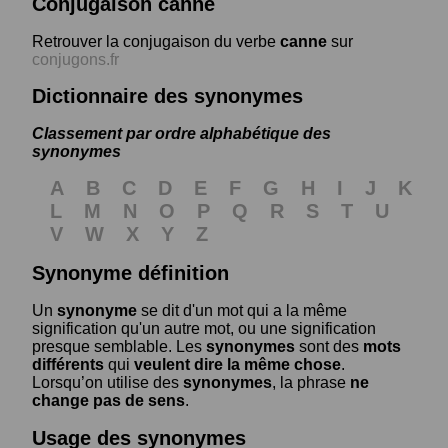
Conjugaison canne
Retrouver la conjugaison du verbe
canne
sur
conjugons.fr
Dictionnaire des synonymes
Classement par ordre alphabétique des
synonymes
A
B
C
D
E
F
G
H
I
J
K
L
M
N
O
P
Q
R
S
T
U
V
W
X
Y
Z
Synonyme définition
Un
synonyme
se dit d'un mot qui a la même
signification qu'un autre mot, ou une signification
presque semblable. Les
synonymes
sont des
mots
différents
qui
veulent dire la même chose
.
Lorsqu’on utilise des
synonymes
, la phrase
ne
change pas de sens
.
Usage des synonymes