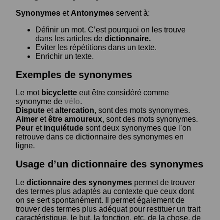
Synonymes
et
Antonymes
servent à:
Définir un mot. C’est pourquoi on les trouve
dans les articles de
dictionnaire.
Eviter les répétitions dans un texte.
Enrichir un texte.
Exemples de synonymes
Le mot
bicyclette
eut être considéré comme
synonyme de
vélo
.
Dispute
et
altercation
, sont des mots synonymes.
Aimer
et
être amoureux
, sont des mots synonymes.
Peur
et
inquiétude
sont deux synonymes que l’on
retrouve dans ce dictionnaire des synonymes en
ligne.
Usage d’un dictionnaire des synonymes
Le
dictionnaire des synonymes
permet de trouver
des termes plus adaptés au contexte que ceux dont
on se sert spontanément. Il permet également de
trouver des termes plus adéquat pour restituer un trait
caractéristique, le but, la fonction, etc. de la chose, de