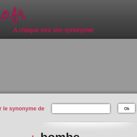
A chaque mot son synonyme!
r le synonyme de
Ok