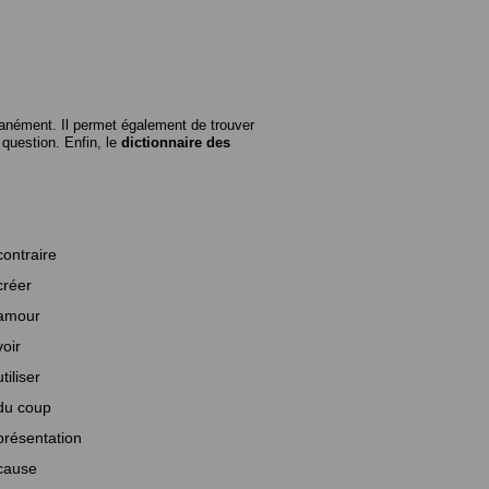
anément. Il permet également de trouver
n question. Enfin, le
dictionnaire des
contraire
créer
amour
voir
utiliser
du coup
présentation
cause