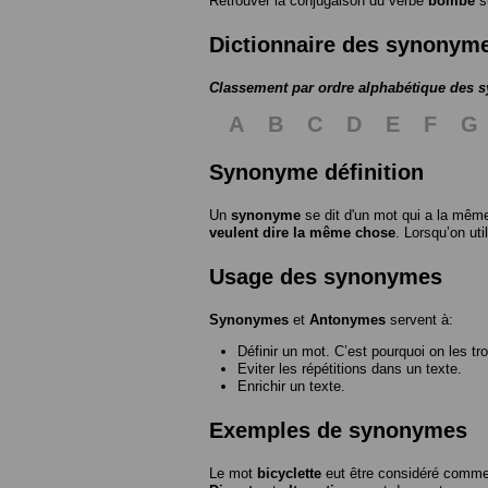
Retrouver la conjugaison du verbe
bombe
s
Dictionnaire des synonym
Classement par ordre alphabétique des
A
B
C
D
E
F
G
Synonyme définition
Un
synonyme
se dit d'un mot qui a la même
veulent dire la même chose
. Lorsqu’on ut
Usage des synonymes
Synonymes
et
Antonymes
servent à:
Définir un mot. C’est pourquoi on les tr
Eviter les répétitions dans un texte.
Enrichir un texte.
Exemples de synonymes
Le mot
bicyclette
eut être considéré com