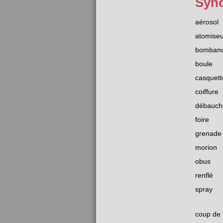
Syn
aérosol
atomiseu
bomban
boule
casquett
coiffure
débauch
foire
grenade
morion
obus
renflé
spray
coup de 