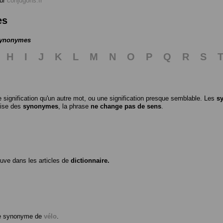
ur
conjugons.fr
es
 synonymes
H
I
J
K
L
M
N
O
P
Q
R
S
 signification qu'un autre mot, ou une signification presque semblable. Les
s
ilise des
synonymes
, la phrase
ne change pas de sens
.
ouve dans les articles de
dictionnaire.
me synonyme de
vélo
.