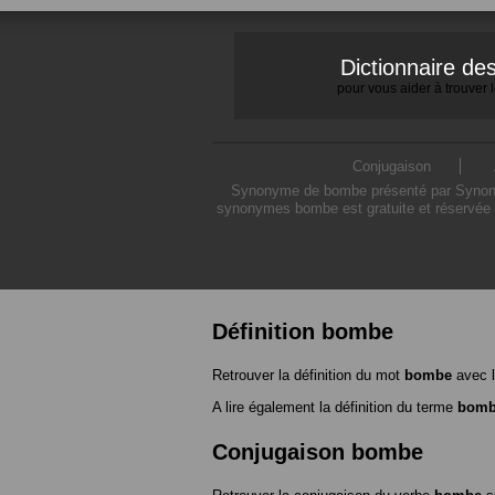
Dictionnaire d
pour vous aider à trouver
Conjugaison
Synonyme de bombe présenté par Synonymo
synonymes bombe est gratuite et réservée à
Définition bombe
Retrouver la définition du mot
bombe
avec l
A lire également la définition du terme
bom
Conjugaison bombe