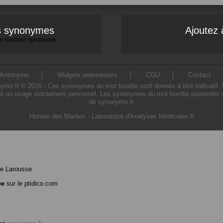
es synonymes
Ajoutez 
 le meilleur synonyme
Antonyme
Widgets webmasters
CGU
Contact
.fr © 2026 - Ces synonymes du mot bombe sont donnés à titre indicatif. L'ut
 un usage strictement personnel. Les synonymes du mot bombe présentés sur 
de synonymo.fr
Horaire des Marées
-
Laboratoire d'Analyses Médicales.fr
e Larousse
be
sur le ptidico.com