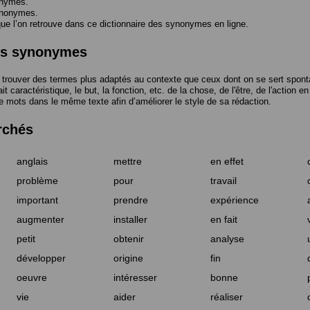
onymes.
ynonymes.
 l’on retrouve dans ce dictionnaire des synonymes en ligne.
des synonymes
trouver des termes plus adaptés au contexte que ceux dont on se sert spont
t caractéristique, le but, la fonction, etc. de la chose, de l'être, de l'action e
e mots dans le même texte afin d’améliorer le style de sa rédaction.
rchés
anglais
mettre
en effet
problème
pour
travail
important
prendre
expérience
augmenter
installer
en fait
petit
obtenir
analyse
développer
origine
fin
oeuvre
intéresser
bonne
vie
aider
réaliser