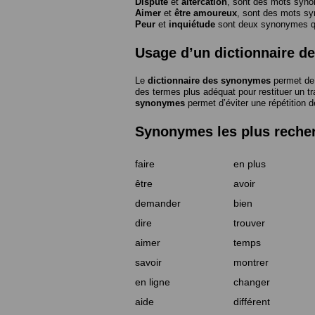
Dispute
et
altercation
, sont des mots syn
Aimer
et
être amoureux
, sont des mots s
Peur
et
inquiétude
sont deux synonymes que
Usage d’un dictionnaire 
Le
dictionnaire des synonymes
permet de 
des termes plus adéquat pour restituer un trai
synonymes
permet d’éviter une répétition d
Synonymes les plus reche
faire
en plus
être
avoir
demander
bien
dire
trouver
aimer
temps
savoir
montrer
en ligne
changer
aide
différent