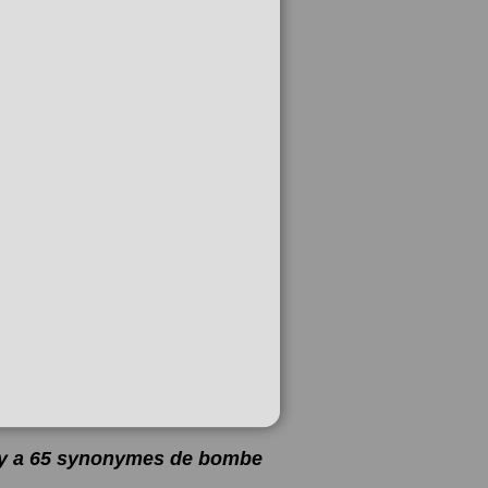
l y a 65 synonymes de
bombe