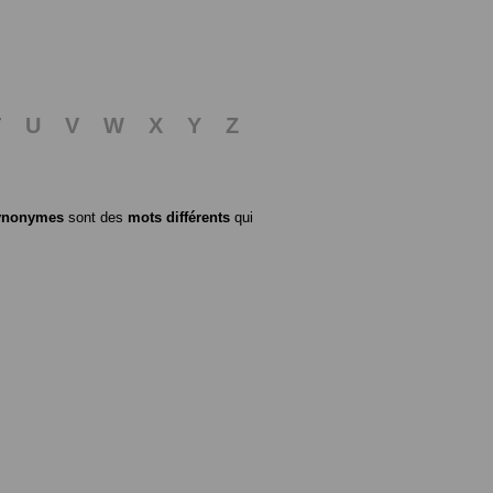
T
U
V
W
X
Y
Z
ynonymes
sont des
mots différents
qui