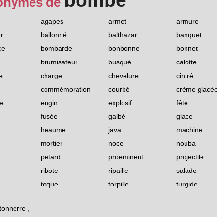
bombe
onymes de
agapes
armet
armure
r
ballonné
balthazar
banquet
ce
bombarde
bonbonne
bonnet
brumisateur
busqué
calotte
e
charge
chevelure
cintré
commémoration
courbé
crème glacé
e
engin
explosif
fête
fusée
galbé
glace
heaume
java
machine
mortier
noce
nouba
pétard
proéminent
projectile
ribote
ripaille
salade
toque
torpille
turgide
tonnerre
,