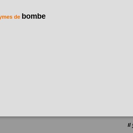
bombe
ymes de
I