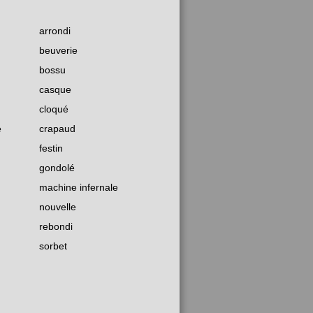
arrondi
beuverie
bossu
casque
cloqué
e
crapaud
festin
gondolé
machine infernale
nouvelle
rebondi
sorbet