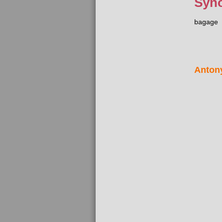
Syn
bagage
Anton