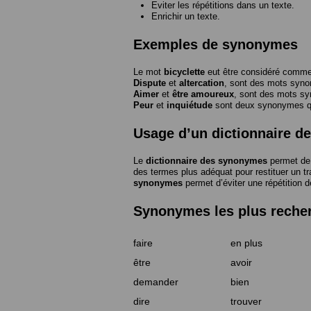
Eviter les répétitions dans un texte.
Enrichir un texte.
Exemples de synonymes
Le mot
bicyclette
eut être considéré com
Dispute
et
altercation
, sont des mots syn
Aimer
et
être amoureux
, sont des mots s
Peur
et
inquiétude
sont deux synonymes que
Usage d’un dictionnaire 
Le
dictionnaire des synonymes
permet de 
des termes plus adéquat pour restituer un trai
synonymes
permet d’éviter une répétition d
Synonymes les plus reche
faire
en plus
être
avoir
demander
bien
dire
trouver