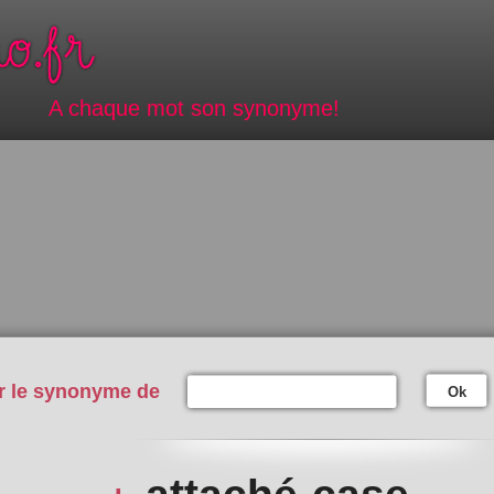
A chaque mot son synonyme!
r le synonyme de
Ok