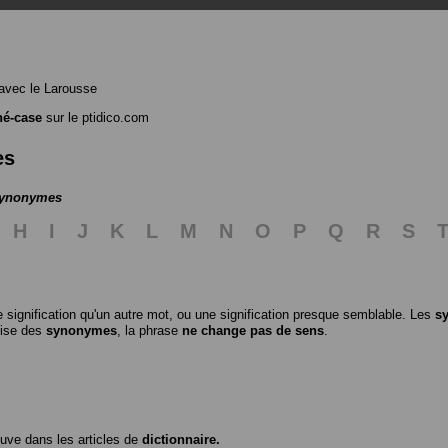
avec le Larousse
hé-case
sur le ptidico.com
es
 synonymes
H
I
J
K
L
M
N
O
P
Q
R
S
 signification qu'un autre mot, ou une signification presque semblable. Les
s
ilise des
synonymes
, la phrase
ne change pas de sens
.
ouve dans les articles de
dictionnaire.