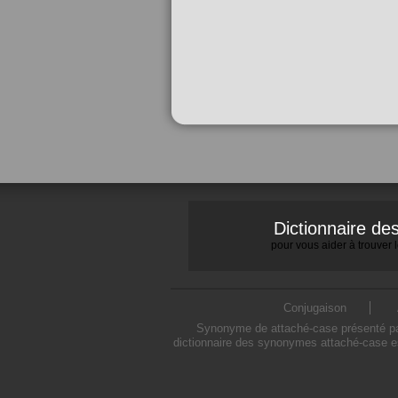
Dictionnaire d
pour vous aider à trouver
Conjugaison
Synonyme de attaché-case présenté par 
dictionnaire des synonymes attaché-case es