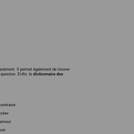
anément. Il permet également de trouver
n question. Enfin, le
dictionnaire des
contraire
créer
amour
voir