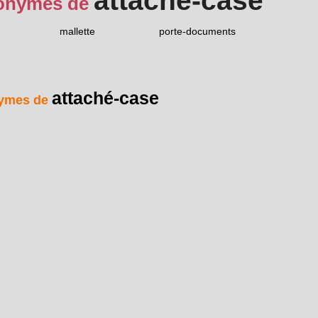
attaché-case
onymes de
mallette
porte-documents
attaché-case
ymes de