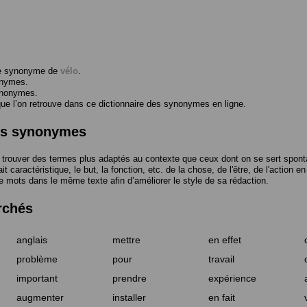
me synonyme de
vélo
.
onymes.
ynonymes.
 l’on retrouve dans ce dictionnaire des synonymes en ligne.
des synonymes
trouver des termes plus adaptés au contexte que ceux dont on se sert spont
t caractéristique, le but, la fonction, etc. de la chose, de l'être, de l'action e
e mots dans le même texte afin d’améliorer le style de sa rédaction.
rchés
anglais
mettre
en effet
problème
pour
travail
important
prendre
expérience
augmenter
installer
en fait