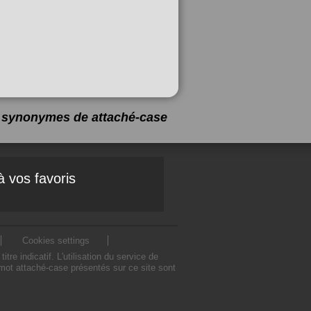
 3 synonymes de
attaché-case
à vos favoris
Cookies settings
 indicatif. L'utilisation du service de
mot attaché-case présentés sur ce site sont