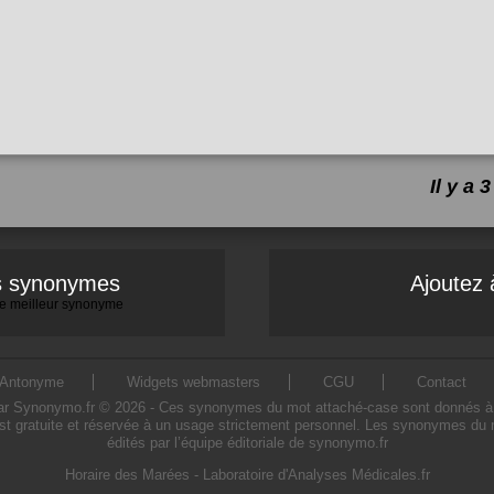
Il y a
es synonymes
Ajoutez 
 le meilleur synonyme
Antonyme
Widgets webmasters
CGU
Contact
Synonymo.fr © 2026 - Ces synonymes du mot attaché-case sont donnés à titre
t gratuite et réservée à un usage strictement personnel. Les synonymes du 
édités par l’équipe éditoriale de synonymo.fr
Horaire des Marées
-
Laboratoire d'Analyses Médicales.fr