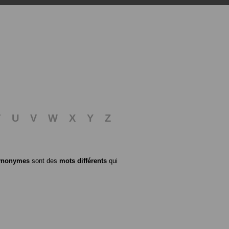
T
U
V
W
X
Y
Z
ynonymes
sont des
mots différents
qui