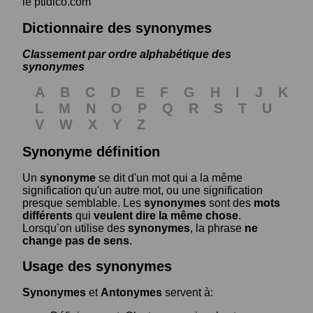
le ptidico.com
Dictionnaire des synonymes
Classement par ordre alphabétique des
synonymes
A
B
C
D
E
F
G
H
I
J
K
L
M
N
O
P
Q
R
S
T
U
V
W
X
Y
Z
Synonyme définition
Un
synonyme
se dit d'un mot qui a la même
signification qu'un autre mot, ou une signification
presque semblable. Les
synonymes
sont des
mots
différents
qui
veulent dire la même chose
.
Lorsqu’on utilise des
synonymes
, la phrase
ne
change pas de sens
.
Usage des synonymes
Synonymes
et
Antonymes
servent à: