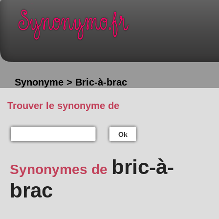
Synonyme > Bric-à-brac
Trouver le synonyme de
Ok
bric-à-
Synonymes de
brac