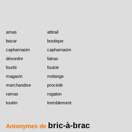
amas
attirail
bazar
boutique
capharnaüm
capharnaüm
désordre
fatras
fourbi
foutoir
magasin
mélange
marchandise
procédé
ramas
rogaton
toutim
tremblement
bric-à-brac
Antonymes de