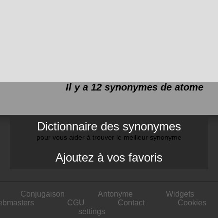
Il y a 12 synonymes de
atome
Dictionnaire des synonymes
pour vous aider à trouver le meilleur synonyme
Ajoutez à vos favoris
Conjugaison
Antonyme
Widgets
ebmasters
CGU
Contact
Cookies
settings