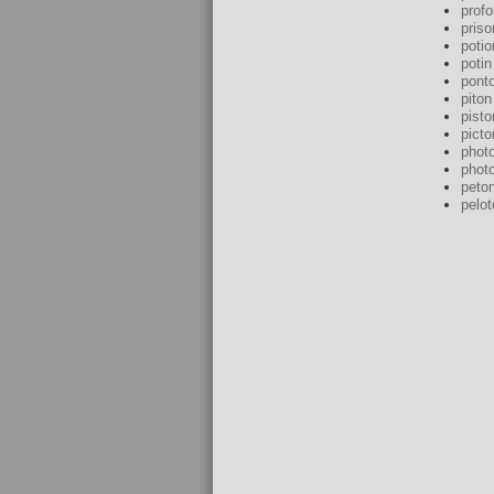
prof
priso
potio
potin
pont
piton
pisto
picto
phot
phot
peto
pelot