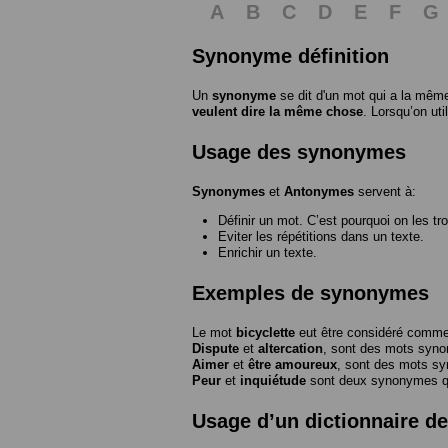
A
B
C
D
E
F
G
Synonyme définition
Un
synonyme
se dit d'un mot qui a la même
veulent dire la même chose
. Lorsqu’on ut
Usage des synonymes
Synonymes
et
Antonymes
servent à:
Définir un mot. C’est pourquoi on les tr
Eviter les répétitions dans un texte.
Enrichir un texte.
Exemples de synonymes
Le mot
bicyclette
eut être considéré com
Dispute
et
altercation
, sont des mots syn
Aimer
et
être amoureux
, sont des mots s
Peur
et
inquiétude
sont deux synonymes que
Usage d’un dictionnaire 