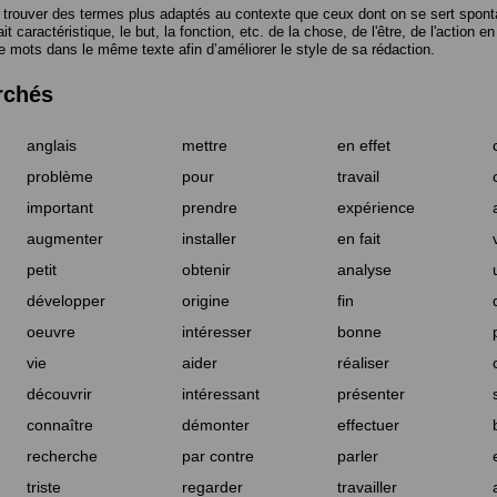
trouver des termes plus adaptés au contexte que ceux dont on se sert spont
t caractéristique, le but, la fonction, etc. de la chose, de l'être, de l'action e
e mots dans le même texte afin d’améliorer le style de sa rédaction.
rchés
anglais
mettre
en effet
problème
pour
travail
important
prendre
expérience
augmenter
installer
en fait
petit
obtenir
analyse
développer
origine
fin
oeuvre
intéresser
bonne
vie
aider
réaliser
découvrir
intéressant
présenter
connaître
démonter
effectuer
recherche
par contre
parler
triste
regarder
travailler