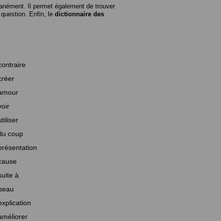
anément. Il permet également de trouver
n question. Enfin, le
dictionnaire des
contraire
créer
amour
voir
utiliser
du coup
présentation
cause
suite à
beau
explication
améliorer