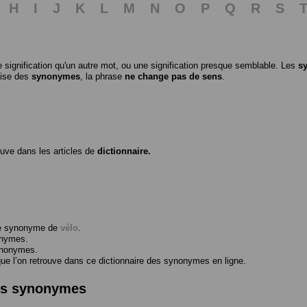
H
I
J
K
L
M
N
O
P
Q
R
S
 signification qu'un autre mot, ou une signification presque semblable. Les
s
ilise des
synonymes
, la phrase
ne change pas de sens
.
ouve dans les articles de
dictionnaire.
me synonyme de
vélo
.
onymes.
ynonymes.
 l’on retrouve dans ce dictionnaire des synonymes en ligne.
des synonymes