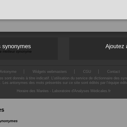
es synonymes
Ajoutez 
 le meilleur synonyme
Antonyme
Widgets webmasters
CGU
Contact
ont donnés à titre indicatif. L'utilisation du service de dictionnaire des sy
. Les antonymes des mots présentés sur ce site sont édités par l’équipe édi
Horaire des Marées
-
Laboratoire d'Analyses Médicales.fr
es
 synonymes