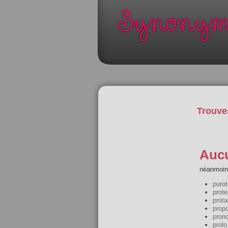
Trouve
Aucu
néanmoins
purot
prote
prota
prop
pron
prolo