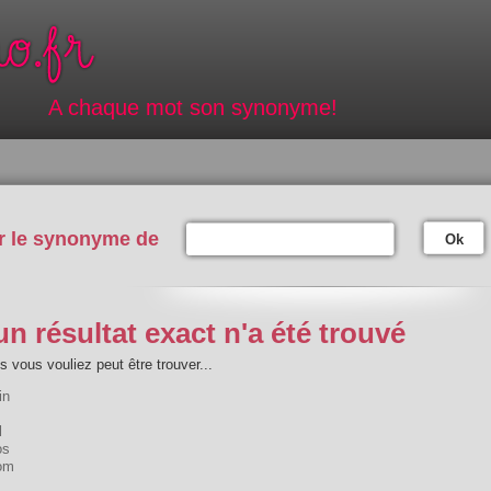
A chaque mot son synonyme!
r le synonyme de
Ok
n résultat exact n'a été trouvé
 vous vouliez peut être trouver...
in
l
os
om