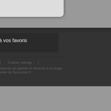
à vos favoris
Cookies settings
nonymes est gratuite et réservée à un usage
toriale de Synonymo.fr