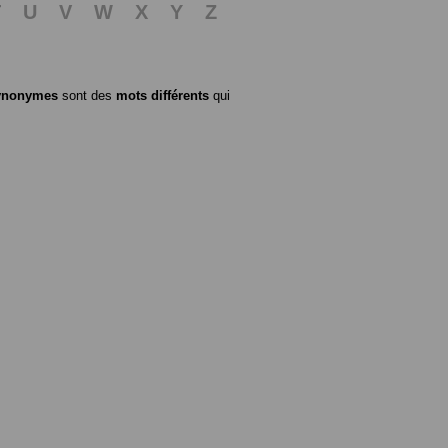
T
U
V
W
X
Y
Z
ynonymes
sont des
mots différents
qui