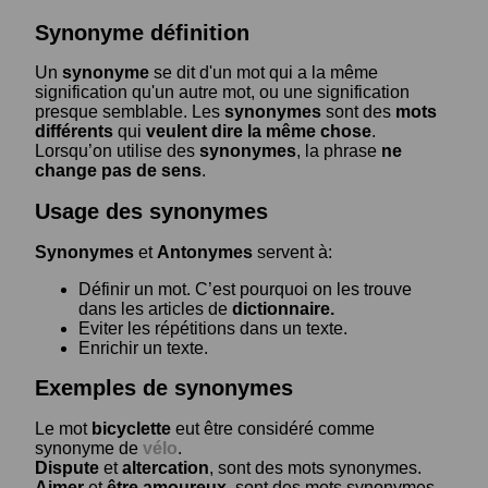
Synonyme définition
Un
synonyme
se dit d'un mot qui a la même
signification qu'un autre mot, ou une signification
presque semblable. Les
synonymes
sont des
mots
différents
qui
veulent dire la même chose
.
Lorsqu’on utilise des
synonymes
, la phrase
ne
change pas de sens
.
Usage des synonymes
Synonymes
et
Antonymes
servent à:
Définir un mot. C’est pourquoi on les trouve
dans les articles de
dictionnaire.
Eviter les répétitions dans un texte.
Enrichir un texte.
Exemples de synonymes
Le mot
bicyclette
eut être considéré comme
synonyme de
vélo
.
Dispute
et
altercation
, sont des mots synonymes.
Aimer
et
être amoureux
, sont des mots synonymes.