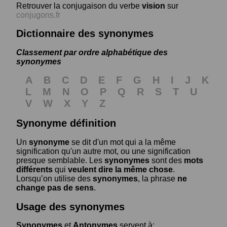
Retrouver la conjugaison du verbe
vision
sur
conjugons.fr
Dictionnaire des synonymes
Classement par ordre alphabétique des
synonymes
A
B
C
D
E
F
G
H
I
J
K
L
M
N
O
P
Q
R
S
T
U
V
W
X
Y
Z
Synonyme définition
Un
synonyme
se dit d'un mot qui a la même
signification qu'un autre mot, ou une signification
presque semblable. Les
synonymes
sont des
mots
différents
qui
veulent dire la même chose
.
Lorsqu’on utilise des
synonymes
, la phrase
ne
change pas de sens
.
Usage des synonymes
Synonymes
et
Antonymes
servent à: