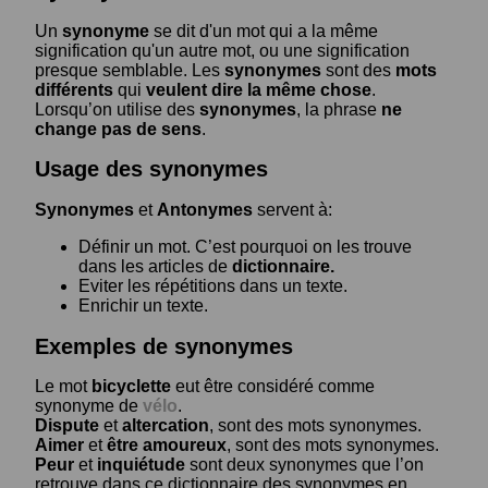
Un
synonyme
se dit d'un mot qui a la même
signification qu'un autre mot, ou une signification
presque semblable. Les
synonymes
sont des
mots
différents
qui
veulent dire la même chose
.
Lorsqu’on utilise des
synonymes
, la phrase
ne
change pas de sens
.
Usage des synonymes
Synonymes
et
Antonymes
servent à:
Définir un mot. C’est pourquoi on les trouve
dans les articles de
dictionnaire.
Eviter les répétitions dans un texte.
Enrichir un texte.
Exemples de synonymes
Le mot
bicyclette
eut être considéré comme
synonyme de
vélo
.
Dispute
et
altercation
, sont des mots synonymes.
Aimer
et
être amoureux
, sont des mots synonymes.
Peur
et
inquiétude
sont deux synonymes que l’on
retrouve dans ce dictionnaire des synonymes en