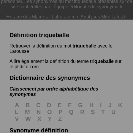
personnel. Les synonymes du mot triqueballe présentés sur ce
site sont édités par l’équipe éditoriale de synonymo.fr
Horaire des Marées
-
Laboratoire d'Analyses Médicales.fr
Définition triqueballe
Retrouver la définition du mot
triqueballe
avec le
Larousse
A lire également la définition du terme
triqueballe
sur
le ptidico.com
Dictionnaire des synonymes
Classement par ordre alphabétique des
synonymes
A
B
C
D
E
F
G
H
I
J
K
L
M
N
O
P
Q
R
S
T
U
V
W
X
Y
Z
Synonyme définition