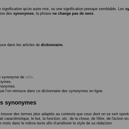
 signification qu'un autre mot, ou une signification presque semblable. Les
s
ilise des
synonymes
, la phrase
ne change pas de sens
.
ouve dans les articles de
dictionnaire.
me synonyme de
vélo
.
onymes.
ynonymes.
 l’on retrouve dans ce dictionnaire des synonymes en ligne.
des synonymes
trouver des termes plus adaptés au contexte que ceux dont on se sert spont
t caractéristique, le but, la fonction, etc. de la chose, de l'être, de l'action e
e mots dans le même texte afin d’améliorer le style de sa rédaction.