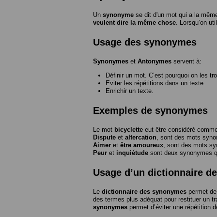
Un
synonyme
se dit d'un mot qui a la même
veulent dire la même chose
. Lorsqu’on ut
Usage des synonymes
Synonymes
et
Antonymes
servent à:
Définir un mot. C’est pourquoi on les tr
Eviter les répétitions dans un texte.
Enrichir un texte.
Exemples de synonymes
Le mot
bicyclette
eut être considéré com
Dispute
et
altercation
, sont des mots syn
Aimer
et
être amoureux
, sont des mots s
Peur
et
inquiétude
sont deux synonymes que
Usage d’un dictionnaire 
Le
dictionnaire des synonymes
permet de 
des termes plus adéquat pour restituer un trai
synonymes
permet d’éviter une répétition d