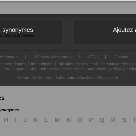
es synonymes
Ajoutez 
 le meilleur synonyme
Antonyme
Widgets webmasters
CGU
Contact
ont donnés à titre indicatif. L'utilisation du service de dictionnaire des sy
. Les antonymes des mots présentés sur ce site sont édités par l’équipe édi
Horaire des Marées
-
Laboratoire d'Analyses Médicales.fr
es
 synonymes
H
I
J
K
L
M
N
O
P
Q
R
S