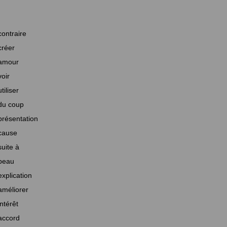
contraire
créer
amour
voir
utiliser
du coup
présentation
cause
suite à
beau
explication
améliorer
intérêt
accord