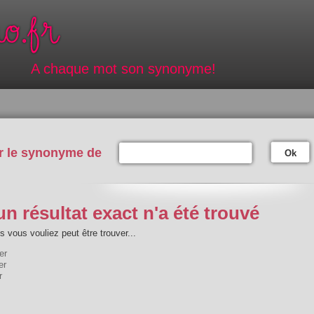
A chaque mot son synonyme!
r le synonyme de
Ok
n résultat exact n'a été trouvé
 vous vouliez peut être trouver...
er
er
r