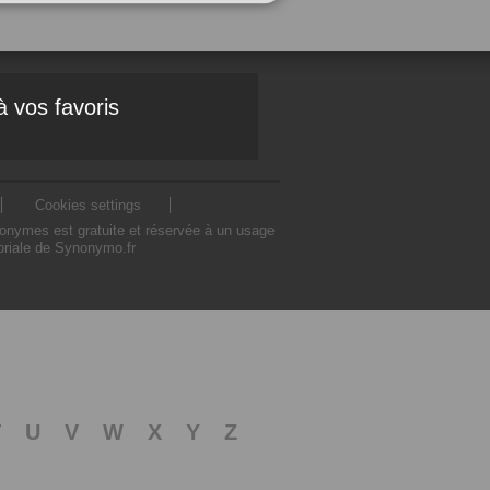
à vos favoris
Cookies settings
nonymes est gratuite et réservée à un usage
toriale de Synonymo.fr
T
U
V
W
X
Y
Z