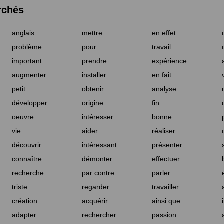
rchés
anglais
mettre
en effet
problème
pour
travail
important
prendre
expérience
augmenter
installer
en fait
petit
obtenir
analyse
développer
origine
fin
oeuvre
intéresser
bonne
vie
aider
réaliser
découvrir
intéressant
présenter
connaître
démonter
effectuer
recherche
par contre
parler
triste
regarder
travailler
création
acquérir
ainsi que
adapter
rechercher
passion