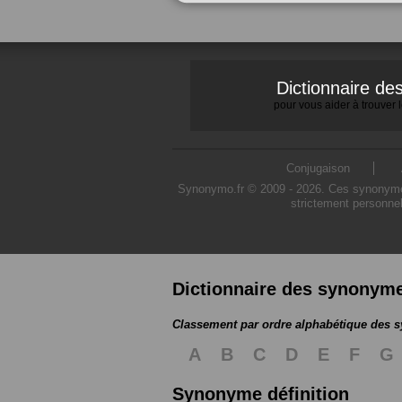
Dictionnaire d
pour vous aider à trouver
Conjugaison
Synonymo.fr © 2009 - 2026. Ces synonymes s
strictement personnel
Dictionnaire des synonym
Classement par ordre alphabétique des
A
B
C
D
E
F
G
Synonyme définition