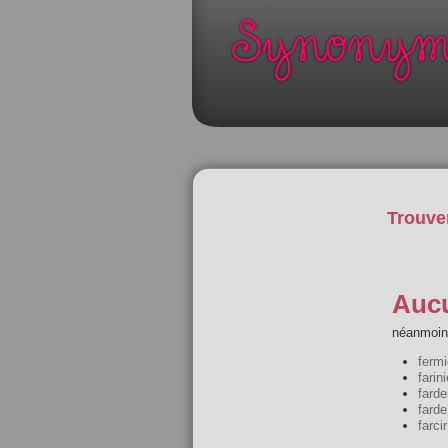
Trouve
Aucu
néanmoins
fermi
farini
farde
farde
farcir