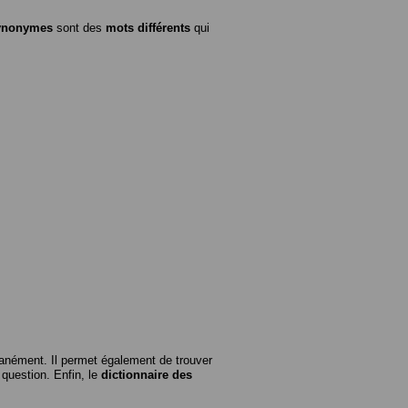
ynonymes
sont des
mots différents
qui
anément. Il permet également de trouver
n question. Enfin, le
dictionnaire des