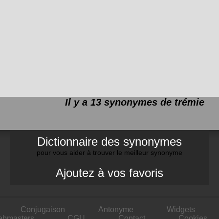
Il y a 13 synonymes de
trémie
Dictionnaire des synonymes
pour vous aider à trouver le meilleur synonyme
Ajoutez à vos favoris
Conjugaison
Antonyme
Widgets
ebmasters
CGU
Contact
Cookies