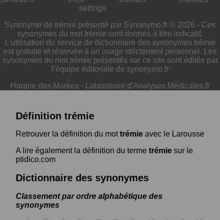
settings
Synonyme de trémie présenté par Synonymo.fr © 2026 - Ces
synonymes du mot trémie sont donnés à titre indicatif.
L'utilisation du service de dictionnaire des synonymes trémie
est gratuite et réservée à un usage strictement personnel. Les
synonymes du mot trémie présentés sur ce site sont édités par
l’équipe éditoriale de synonymo.fr
Horaire des Marées
-
Laboratoire d'Analyses Médicales.fr
Définition trémie
Retrouver la définition du mot
trémie
avec le Larousse
A lire également la définition du terme
trémie
sur le
ptidico.com
Dictionnaire des synonymes
Classement par ordre alphabétique des
synonymes