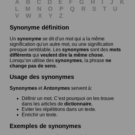
A
B
C
D
E
F
G
H
I
J
K
L
M
N
O
P
Q
R
S
T
U
V
W
X
Y
Z
Synonyme définition
Un
synonyme
se dit d'un mot qui a la même
signification qu'un autre mot, ou une signification
presque semblable. Les
synonymes
sont des
mots
différents
qui
veulent dire la même chose
.
Lorsqu’on utilise des
synonymes
, la phrase
ne
change pas de sens
.
Usage des synonymes
Synonymes
et
Antonymes
servent à:
Définir un mot. C’est pourquoi on les trouve
dans les articles de
dictionnaire.
Eviter les répétitions dans un texte.
Enrichir un texte.
Exemples de synonymes