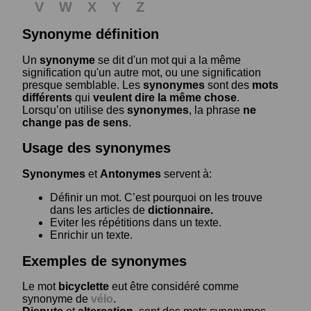
V
W
X
Y
Z
Synonyme définition
Un
synonyme
se dit d'un mot qui a la même
signification qu'un autre mot, ou une signification
presque semblable. Les
synonymes
sont des
mots
différents
qui
veulent dire la même chose
.
Lorsqu’on utilise des
synonymes
, la phrase
ne
change pas de sens
.
Usage des synonymes
Synonymes
et
Antonymes
servent à:
Définir un mot. C’est pourquoi on les trouve
dans les articles de
dictionnaire.
Eviter les répétitions dans un texte.
Enrichir un texte.
Exemples de synonymes
Le mot
bicyclette
eut être considéré comme
synonyme de
vélo
.