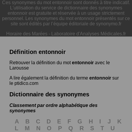
Ces synonymes du mot entonnoir sont donnés à titre indicatif.
L'utilisation du service de dictionnaire des synonymes
entonnoir est gratuite et réservée à un usage strictement
personnel. Les synonymes du mot entonnoir présentés sur ce
site sont édités par l’équipe éditoriale de synonymo.fr
Horaire des Marées
-
Laboratoire d'Analyses Médicales.fr
Définition entonnoir
Retrouver la définition du mot
entonnoir
avec le
Larousse
A lire également la définition du terme
entonnoir
sur
le ptidico.com
Dictionnaire des synonymes
Classement par ordre alphabétique des
synonymes
A
B
C
D
E
F
G
H
I
J
K
L
M
N
O
P
Q
R
S
T
U