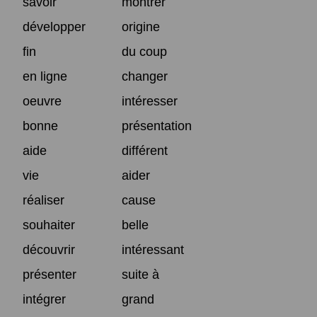
savoir
montrer
développer
origine
fin
du coup
en ligne
changer
oeuvre
intéresser
bonne
présentation
aide
différent
vie
aider
réaliser
cause
souhaiter
belle
découvrir
intéressant
présenter
suite à
intégrer
grand