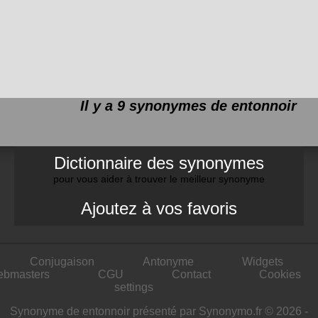
Il y a 9 synonymes de
entonnoir
Dictionnaire des synonymes
pour vous aider à trouver le meilleur synonyme
Ajoutez à vos favoris
Conjugaison
Antonyme
Widgets
ebmasters
CGU
Contact
Cookies
settings
Synonyme de entonnoir présenté par Synonymo.fr © 2026 -