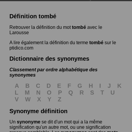
Définition tombé
Retrouver la définition du mot
tombé
avec le
Larousse
A lire également la définition du terme
tombé
sur le
ptidico.com
Dictionnaire des synonymes
Classement par ordre alphabétique des
synonymes
A
B
C
D
E
F
G
H
I
J
K
L
M
N
O
P
Q
R
S
T
U
V
W
X
Y
Z
Synonyme définition
Un
synonyme
se dit d'un mot qui a la même
signification qu'un autre mot, ou une signification