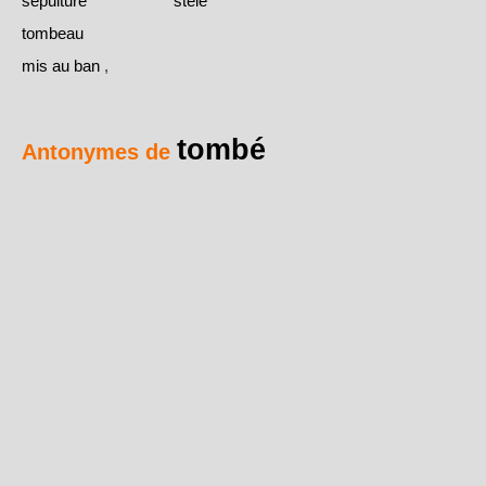
sépulture
stèle
tombeau
mis au ban
,
tombé
Antonymes de