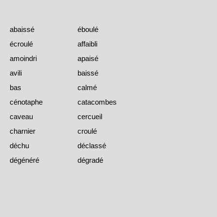
abaissé
éboulé
écroulé
affaibli
amoindri
apaisé
avili
baissé
bas
calmé
cénotaphe
catacombes
caveau
cercueil
charnier
croulé
déchu
déclassé
dégénéré
dégradé