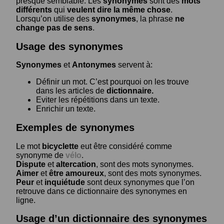
presque semblable. Les
synonymes
sont des
mots
différents
qui
veulent dire la même chose
.
Lorsqu’on utilise des
synonymes
, la phrase
ne
change pas de sens
.
Usage des synonymes
Synonymes
et
Antonymes
servent à:
Définir un mot. C’est pourquoi on les trouve
dans les articles de
dictionnaire.
Eviter les répétitions dans un texte.
Enrichir un texte.
Exemples de synonymes
Le mot
bicyclette
eut être considéré comme
synonyme de
vélo
.
Dispute
et
altercation
, sont des mots synonymes.
Aimer
et
être amoureux
, sont des mots synonymes.
Peur
et
inquiétude
sont deux synonymes que l’on
retrouve dans ce dictionnaire des synonymes en
ligne.
Usage d’un dictionnaire des synonymes