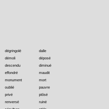
dégringolé
dalle
démoli
déposé
descendu
diminué
effondré
maudit
monument
mort
oublié
pauvre
privé
ptôsé
renversé
ruiné