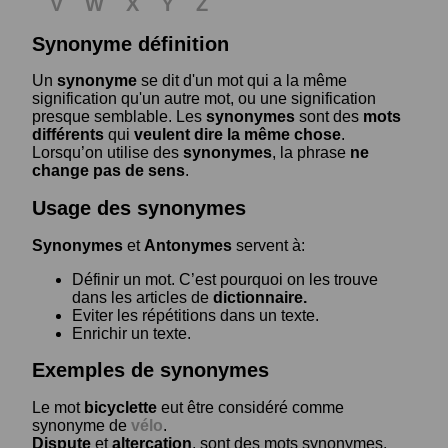
V
W
X
Y
Z
Synonyme définition
Un
synonyme
se dit d'un mot qui a la même
signification qu'un autre mot, ou une signification
presque semblable. Les
synonymes
sont des
mots
différents
qui
veulent dire la même chose
.
Lorsqu’on utilise des
synonymes
, la phrase
ne
change pas de sens
.
Usage des synonymes
Synonymes
et
Antonymes
servent à:
Définir un mot. C’est pourquoi on les trouve
dans les articles de
dictionnaire.
Eviter les répétitions dans un texte.
Enrichir un texte.
Exemples de synonymes
Le mot
bicyclette
eut être considéré comme
synonyme de
vélo
.
Dispute
et
altercation
, sont des mots synonymes.