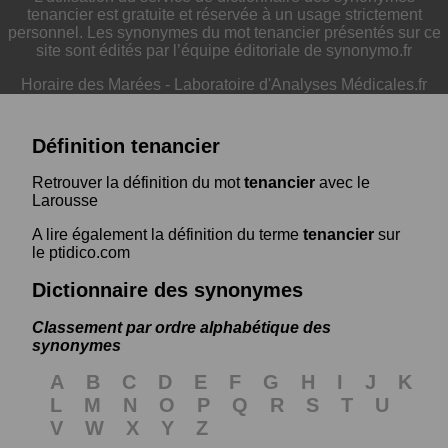
tenancier est gratuite et réservée à un usage strictement
personnel. Les synonymes du mot tenancier présentés sur ce
site sont édités par l’équipe éditoriale de synonymo.fr
Horaire des Marées
-
Laboratoire d'Analyses Médicales.fr
Définition tenancier
Retrouver la définition du mot
tenancier
avec le
Larousse
A lire également la définition du terme
tenancier
sur
le ptidico.com
Dictionnaire des synonymes
Classement par ordre alphabétique des
synonymes
A
B
C
D
E
F
G
H
I
J
K
L
M
N
O
P
Q
R
S
T
U
V
W
X
Y
Z