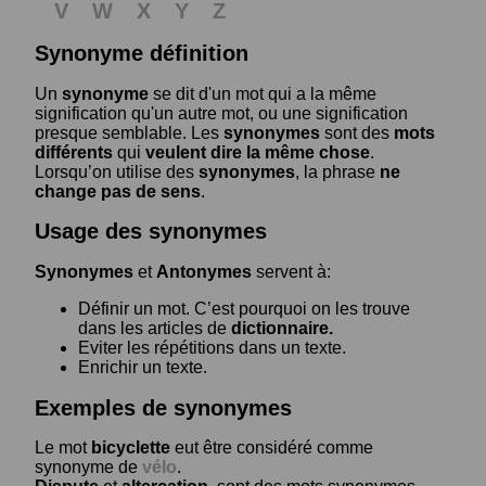
V
W
X
Y
Z
Synonyme définition
Un
synonyme
se dit d'un mot qui a la même
signification qu'un autre mot, ou une signification
presque semblable. Les
synonymes
sont des
mots
différents
qui
veulent dire la même chose
.
Lorsqu’on utilise des
synonymes
, la phrase
ne
change pas de sens
.
Usage des synonymes
Synonymes
et
Antonymes
servent à:
Définir un mot. C’est pourquoi on les trouve
dans les articles de
dictionnaire.
Eviter les répétitions dans un texte.
Enrichir un texte.
Exemples de synonymes
Le mot
bicyclette
eut être considéré comme
synonyme de
vélo
.