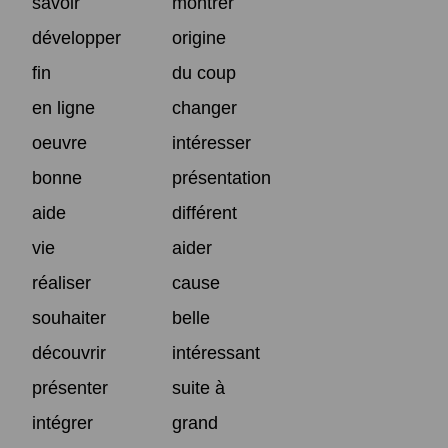
savoir
montrer
développer
origine
fin
du coup
en ligne
changer
oeuvre
intéresser
bonne
présentation
aide
différent
vie
aider
réaliser
cause
souhaiter
belle
découvrir
intéressant
présenter
suite à
intégrer
grand