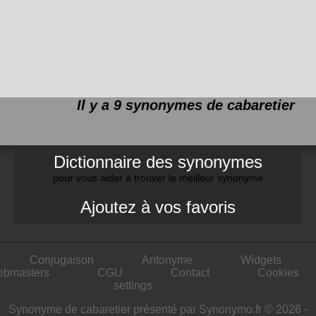
Il y a 9 synonymes de
cabaretier
Dictionnaire des synonymes
pour vous aider à trouver le meilleur synonyme
Ajoutez à vos favoris
Conjugaison
Antonyme
Widgets
ebmasters
CGU
Contact
Cookies
settings
Synonyme de cabaretier présenté par Synonymo.fr © 2026 -