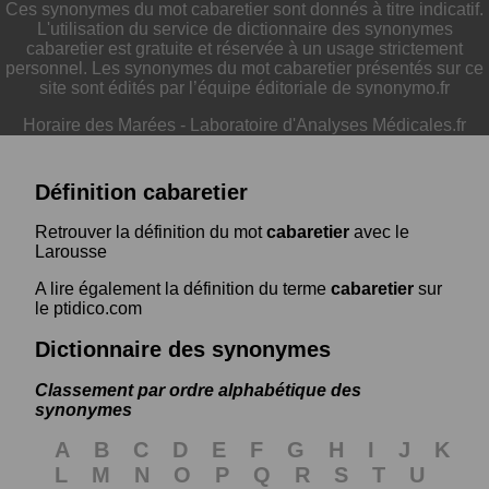
Ces synonymes du mot cabaretier sont donnés à titre indicatif.
L'utilisation du service de dictionnaire des synonymes
cabaretier est gratuite et réservée à un usage strictement
personnel. Les synonymes du mot cabaretier présentés sur ce
site sont édités par l’équipe éditoriale de synonymo.fr
Horaire des Marées
-
Laboratoire d'Analyses Médicales.fr
Définition cabaretier
Retrouver la définition du mot
cabaretier
avec le
Larousse
A lire également la définition du terme
cabaretier
sur
le ptidico.com
Dictionnaire des synonymes
Classement par ordre alphabétique des
synonymes
A
B
C
D
E
F
G
H
I
J
K
L
M
N
O
P
Q
R
S
T
U