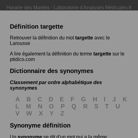
Horaire des Marées
-
Laboratoire d'Analyses Médicales.fr
Définition targette
Retrouver la définition du mot
targette
avec le
Larousse
A lire également la définition du terme
targette
sur le
ptidico.com
Dictionnaire des synonymes
Classement par ordre alphabétique des
synonymes
A
B
C
D
E
F
G
H
I
J
K
L
M
N
O
P
Q
R
S
T
U
V
W
X
Y
Z
Synonyme définition
Un
synonyme
se dit d'un mot qui a la même