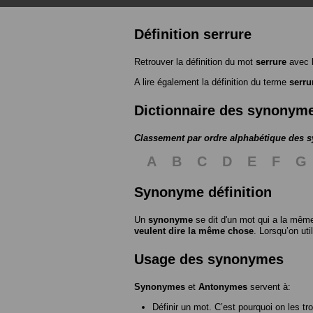
Définition serrure
Retrouver la définition du mot
serrure
avec 
A lire également la définition du terme
serru
Dictionnaire des synonym
Classement par ordre alphabétique des
A
B
C
D
E
F
G
Synonyme définition
Un
synonyme
se dit d'un mot qui a la même
veulent dire la même chose
. Lorsqu’on ut
Usage des synonymes
Synonymes
et
Antonymes
servent à:
Définir un mot. C’est pourquoi on les tr