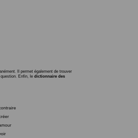
anément. Il permet également de trouver
n question. Enfin, le
dictionnaire des
contraire
créer
amour
voir