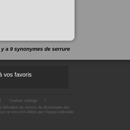
l y a 9 synonymes de
serrure
à vos favoris
Cookies settings
tilisation du service de dictionnaire des
 ce site sont édités par l’équipe éditoriale