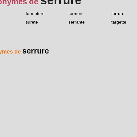
serrure
onymes de
fermeture
fermoir
ferrure
sûreté
serrante
targette
serrure
ymes de