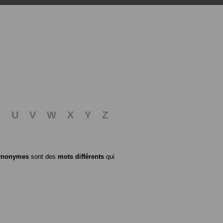
T
U
V
W
X
Y
Z
ynonymes
sont des
mots différents
qui