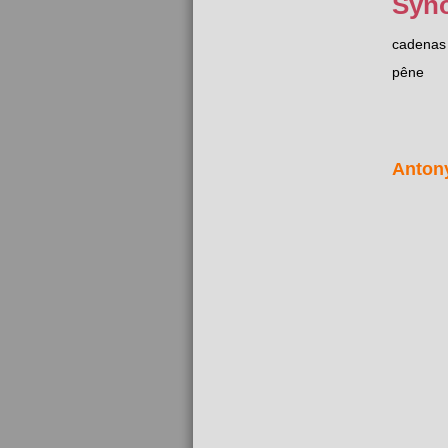
Syn
cadenas
pêne
Anton