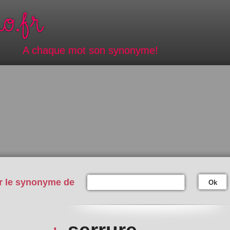
A chaque mot son synonyme!
r le synonyme de
Ok