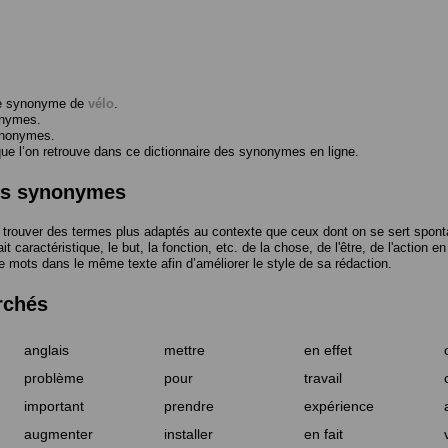
me synonyme de
vélo
.
onymes.
ynonymes.
 l’on retrouve dans ce dictionnaire des synonymes en ligne.
des synonymes
trouver des termes plus adaptés au contexte que ceux dont on se sert spont
t caractéristique, le but, la fonction, etc. de la chose, de l'être, de l'action e
e mots dans le même texte afin d’améliorer le style de sa rédaction.
rchés
anglais
mettre
en effet
problème
pour
travail
important
prendre
expérience
augmenter
installer
en fait