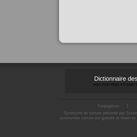
Dictionnaire d
pour vous aider à trouver
Conjugaison
Synonyme de serrure présenté par Synonym
synonymes serrure est gratuite et réservée 