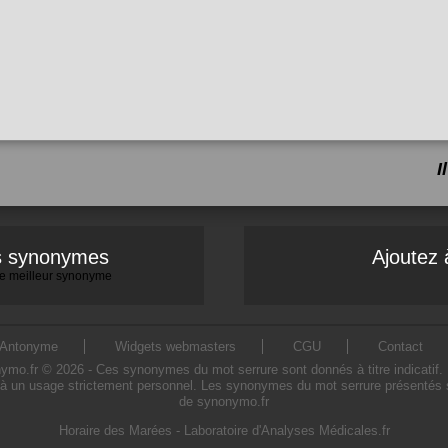
I
es synonymes
Ajoutez 
 le meilleur synonyme
Antonyme
Widgets webmasters
CGU
Contact
o.fr © 2026 - Ces synonymes du mot serrure sont donnés à titre indicatif. L'u
à un usage strictement personnel. Les synonymes du mot serrure présentés sur
de synonymo.fr
Horaire des Marées
-
Laboratoire d'Analyses Médicales.fr