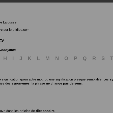
le Larousse
re
sur le ptidico.com
es
 synonymes
H
I
J
K
L
M
N
O
P
Q
R
S
 signification qu'un autre mot, ou une signification presque semblable. Les
s
ilise des
synonymes
, la phrase
ne change pas de sens
.
ouve dans les articles de
dictionnaire.