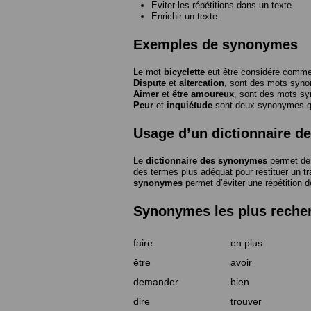
Eviter les répétitions dans un texte.
Enrichir un texte.
Exemples de synonymes
Le mot
bicyclette
eut être considéré com
Dispute
et
altercation
, sont des mots syn
Aimer
et
être amoureux
, sont des mots s
Peur
et
inquiétude
sont deux synonymes que
Usage d’un dictionnaire 
Le
dictionnaire des synonymes
permet de 
des termes plus adéquat pour restituer un trai
synonymes
permet d’éviter une répétition d
Synonymes les plus reche
faire
en plus
être
avoir
demander
bien
dire
trouver