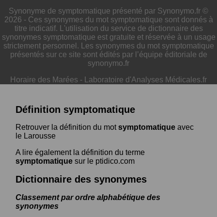
Synonyme de symptomatique présenté par Synonymo.fr ©
2026 - Ces synonymes du mot symptomatique sont donnés à
titre indicatif. L'utilisation du service de dictionnaire des
synonymes symptomatique est gratuite et réservée à un usage
strictement personnel. Les synonymes du mot symptomatique
présentés sur ce site sont édités par l’équipe éditoriale de
synonymo.fr
Horaire des Marées
-
Laboratoire d'Analyses Médicales.fr
Définition symptomatique
Retrouver la définition du mot
symptomatique
avec
le Larousse
A lire également la définition du terme
symptomatique
sur le ptidico.com
Dictionnaire des synonymes
Classement par ordre alphabétique des
synonymes