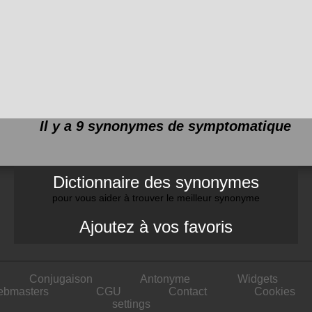
Il y a 9 synonymes de
symptomatique
Dictionnaire des synonymes
pour vous aider à trouver le meilleur synonyme
Ajoutez à vos favoris
Conjugaison
Antonyme
Widgets
ebmasters
CGU
Contact
Cookies
settings