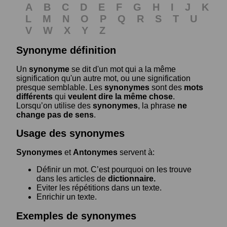
A
B
C
D
E
F
G
H
I
J
K
L
M
N
O
P
Q
R
S
T
U
V
W
X
Y
Z
Synonyme définition
Un
synonyme
se dit d'un mot qui a la même
signification qu'un autre mot, ou une signification
presque semblable. Les
synonymes
sont des
mots
différents
qui
veulent dire la même chose
.
Lorsqu’on utilise des
synonymes
, la phrase
ne
change pas de sens
.
Usage des synonymes
Synonymes
et
Antonymes
servent à:
Définir un mot. C’est pourquoi on les trouve
dans les articles de
dictionnaire.
Eviter les répétitions dans un texte.
Enrichir un texte.
Exemples de synonymes