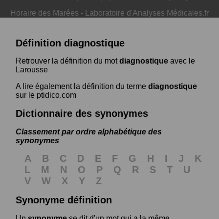
Horaire des Marées
-
Laboratoire d'Analyses Médicales.fr
Définition diagnostique
Retrouver la définition du mot
diagnostique
avec le
Larousse
A lire également la définition du terme
diagnostique
sur le ptidico.com
Dictionnaire des synonymes
Classement par ordre alphabétique des
synonymes
A
B
C
D
E
F
G
H
I
J
K
L
M
N
O
P
Q
R
S
T
U
V
W
X
Y
Z
Synonyme définition
Un
synonyme
se dit d'un mot qui a la même