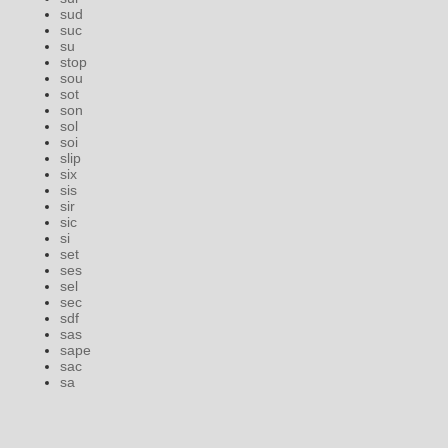
sud
suc
su
stop
sou
sot
son
sol
soi
slip
six
sis
sir
sic
si
set
ses
sel
sec
sdf
sas
sape
sac
sa