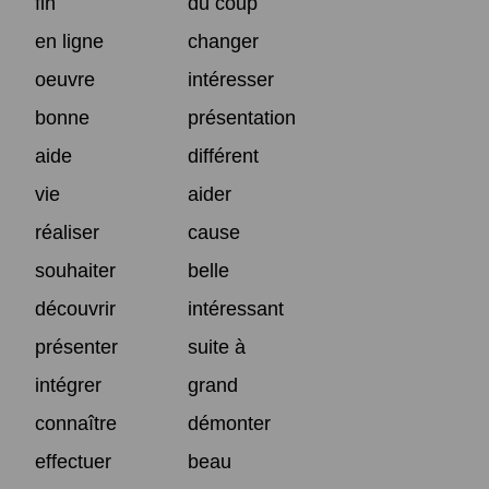
fin
du coup
en ligne
changer
oeuvre
intéresser
bonne
présentation
aide
différent
vie
aider
réaliser
cause
souhaiter
belle
découvrir
intéressant
présenter
suite à
intégrer
grand
connaître
démonter
effectuer
beau