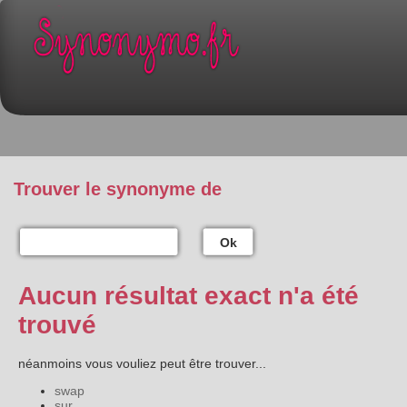
Trouver le synonyme de
Ok
Aucun résultat exact n'a été
trouvé
néanmoins vous vouliez peut être trouver...
swap
sur