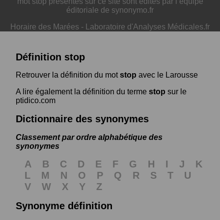
mot stop présentés sur ce site sont édités par l’équipe
éditoriale de synonymo.fr
Horaire des Marées
-
Laboratoire d'Analyses Médicales.fr
Définition stop
Retrouver la définition du mot
stop
avec le Larousse
A lire également la définition du terme
stop
sur le
ptidico.com
Dictionnaire des synonymes
Classement par ordre alphabétique des
synonymes
A
B
C
D
E
F
G
H
I
J
K
L
M
N
O
P
Q
R
S
T
U
V
W
X
Y
Z
Synonyme définition