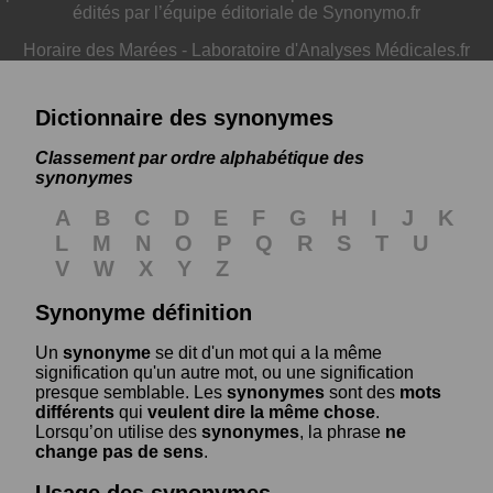
édités par l’équipe éditoriale de Synonymo.fr
Horaire des Marées
-
Laboratoire d'Analyses Médicales.fr
Dictionnaire des synonymes
Classement par ordre alphabétique des
synonymes
A
B
C
D
E
F
G
H
I
J
K
L
M
N
O
P
Q
R
S
T
U
V
W
X
Y
Z
Synonyme définition
Un
synonyme
se dit d'un mot qui a la même
signification qu'un autre mot, ou une signification
presque semblable. Les
synonymes
sont des
mots
différents
qui
veulent dire la même chose
.
Lorsqu’on utilise des
synonymes
, la phrase
ne
change pas de sens
.