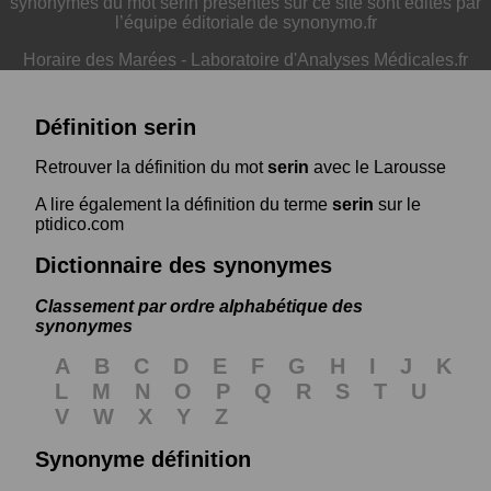
synonymes du mot serin présentés sur ce site sont édités par
l’équipe éditoriale de synonymo.fr
Horaire des Marées
-
Laboratoire d'Analyses Médicales.fr
Définition serin
Retrouver la définition du mot
serin
avec le Larousse
A lire également la définition du terme
serin
sur le
ptidico.com
Dictionnaire des synonymes
Classement par ordre alphabétique des
synonymes
A
B
C
D
E
F
G
H
I
J
K
L
M
N
O
P
Q
R
S
T
U
V
W
X
Y
Z
Synonyme définition