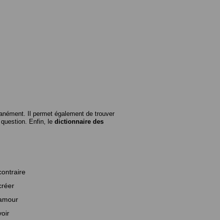
anément. Il permet également de trouver
n question. Enfin, le
dictionnaire des
contraire
créer
amour
voir