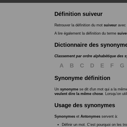
Définition suiveur
Retrouver la définition du mot
suiveur
avec 
A lire également la définition du terme
suive
Dictionnaire des synonym
Classement par ordre alphabétique des
A
B
C
D
E
F
G
Synonyme définition
Un
synonyme
se dit d'un mot qui a la même
veulent dire la même chose
. Lorsqu’on ut
Usage des synonymes
Synonymes
et
Antonymes
servent à:
Définir un mot. C’est pourquoi on les tr