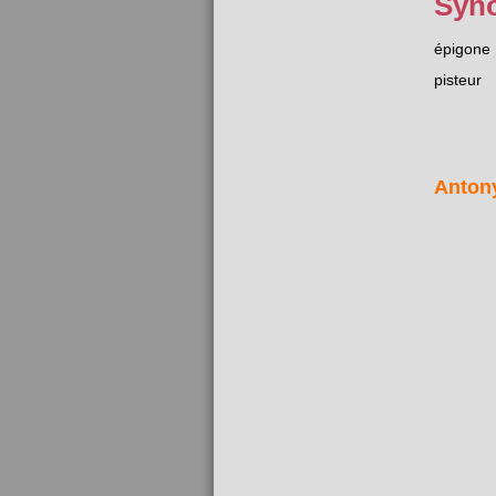
Syn
épigone
pisteur
Anton