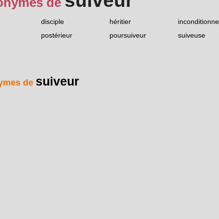
suiveur
onymes de
disciple
héritier
inconditionne
postérieur
poursuiveur
suiveuse
suiveur
ymes de