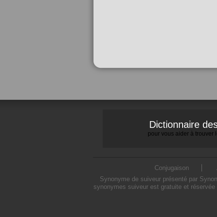
Dictionnaire d
pour vous aider à trouver
Conjugaison
Synonyme de suiveur présenté par Synonymo
synonymes suiveur est gratuite et réservée 