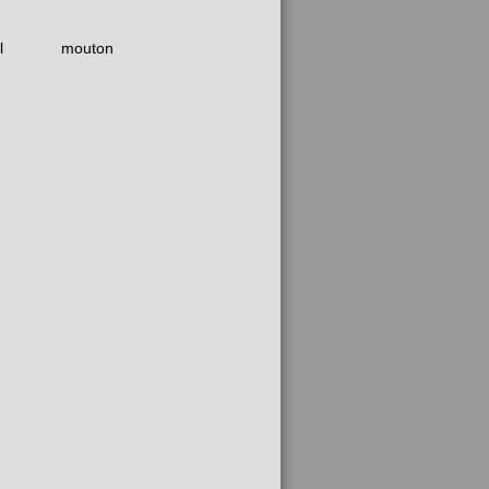
l
mouton