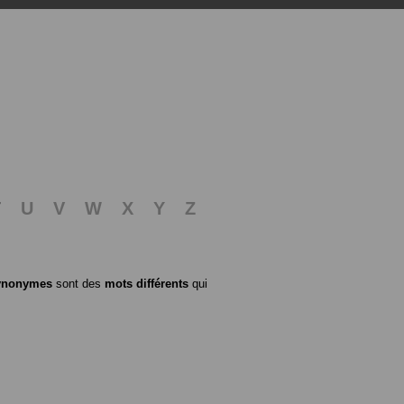
T
U
V
W
X
Y
Z
ynonymes
sont des
mots différents
qui