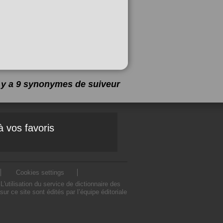
l y a 9 synonymes de
suiveur
à vos favoris
Cookies settings
utilisation du service de dictionnaire des
 ce site sont édités par l’équipe éditoriale