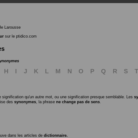
le Larousse
ur
sur le ptidico.com
es
 synonymes
H
I
J
K
L
M
N
O
P
Q
R
S
 signification qu'un autre mot, ou une signification presque semblable. Les
s
ilise des
synonymes
, la phrase
ne change pas de sens
.
ouve dans les articles de
dictionnaire.