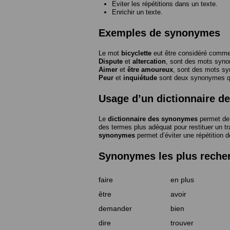
Eviter les répétitions dans un texte.
Enrichir un texte.
Exemples de synonymes
Le mot
bicyclette
eut être considéré com
Dispute
et
altercation
, sont des mots syn
Aimer
et
être amoureux
, sont des mots s
Peur
et
inquiétude
sont deux synonymes que
Usage d’un dictionnaire 
Le
dictionnaire des synonymes
permet de 
des termes plus adéquat pour restituer un trai
synonymes
permet d’éviter une répétition d
Synonymes les plus reche
faire
en plus
être
avoir
demander
bien
dire
trouver