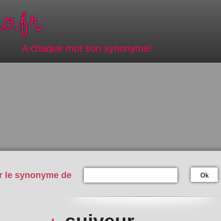
A chaque mot son synonyme!
r le synonyme de
Ok