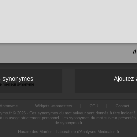
I
es synonymes
Ajoutez 
 le meilleur synonyme
Antonyme
Widgets webmasters
CGU
Contact
.fr © 2026 - Ces synonymes du mot suiveur sont donnés à titre indicatif. L'
à un usage strictement personnel. Les synonymes du mot suiveur présentés sur
de synonymo.fr
Horaire des Marées
-
Laboratoire d'Analyses Médicales.fr