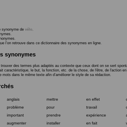
me synonyme de
vélo
.
onymes.
ynonymes.
 l’on retrouve dans ce dictionnaire des synonymes en ligne.
des synonymes
trouver des termes plus adaptés au contexte que ceux dont on se sert spont
t caractéristique, le but, la fonction, etc. de la chose, de l'être, de l'action e
e mots dans le même texte afin d’améliorer le style de sa rédaction.
rchés
anglais
mettre
en effet
problème
pour
travail
important
prendre
expérience
augmenter
installer
en fait