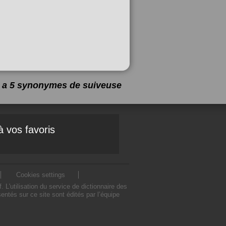
 y a 5 synonymes de
suiveuse
à vos favoris
Cookies settings
'utilisation du service de dictionnaire des
tés sur ce site sont édités par l’équipe