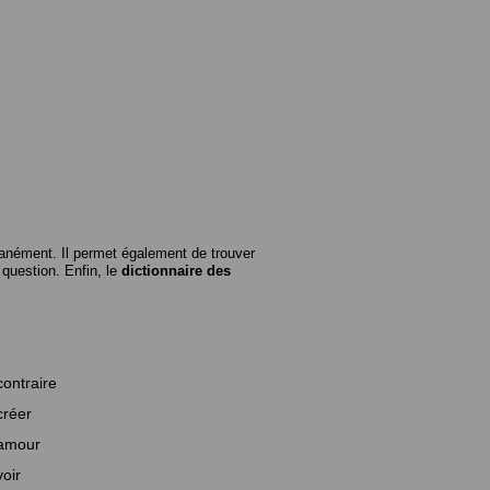
anément. Il permet également de trouver
n question. Enfin, le
dictionnaire des
contraire
créer
amour
voir