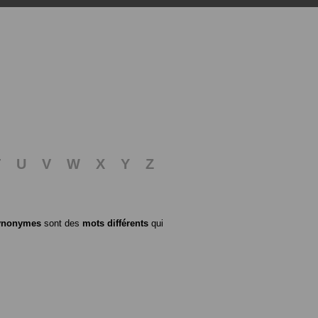
T
U
V
W
X
Y
Z
ynonymes
sont des
mots différents
qui