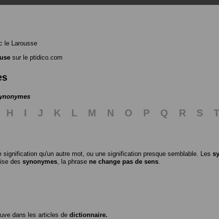
 le Larousse
euse
sur le ptidico.com
es
 synonymes
H
I
J
K
L
M
N
O
P
Q
R
S
 signification qu'un autre mot, ou une signification presque semblable. Les
s
ilise des
synonymes
, la phrase
ne change pas de sens
.
ouve dans les articles de
dictionnaire.