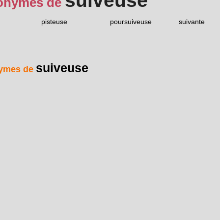
suiveuse
onymes de
pisteuse
poursuiveuse
suivante
suiveuse
ymes de