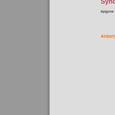
Syn
épigone
Anton