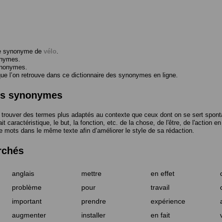
me synonyme de
vélo
.
onymes.
ynonymes.
 l’on retrouve dans ce dictionnaire des synonymes en ligne.
des synonymes
trouver des termes plus adaptés au contexte que ceux dont on se sert spont
t caractéristique, le but, la fonction, etc. de la chose, de l'être, de l'action e
e mots dans le même texte afin d’améliorer le style de sa rédaction.
rchés
anglais
mettre
en effet
problème
pour
travail
important
prendre
expérience
augmenter
installer
en fait