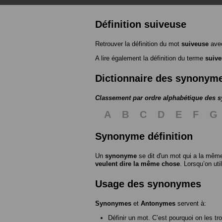
Définition suiveuse
Retrouver la définition du mot
suiveuse
avec
A lire également la définition du terme
suiv
Dictionnaire des synonym
Classement par ordre alphabétique des
A
B
C
D
E
F
G
Synonyme définition
Un
synonyme
se dit d'un mot qui a la même
veulent dire la même chose
. Lorsqu’on ut
Usage des synonymes
Synonymes
et
Antonymes
servent à:
Définir un mot. C’est pourquoi on les tr