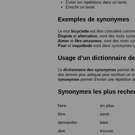
Eviter les répétitions dans un texte.
Enrichir un texte.
Exemples de synonymes
Le mot
bicyclette
eut être considéré com
Dispute
et
altercation
, sont des mots syn
Aimer
et
être amoureux
, sont des mots s
Peur
et
inquiétude
sont deux synonymes que
Usage d’un dictionnaire 
Le
dictionnaire des synonymes
permet de 
des termes plus adéquat pour restituer un trai
synonymes
permet d’éviter une répétition d
Synonymes les plus reche
faire
en plus
être
avoir
demander
bien
dire
trouver