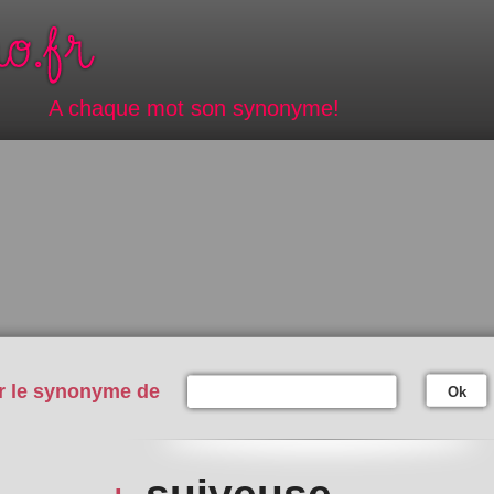
A chaque mot son synonyme!
r le synonyme de
Ok