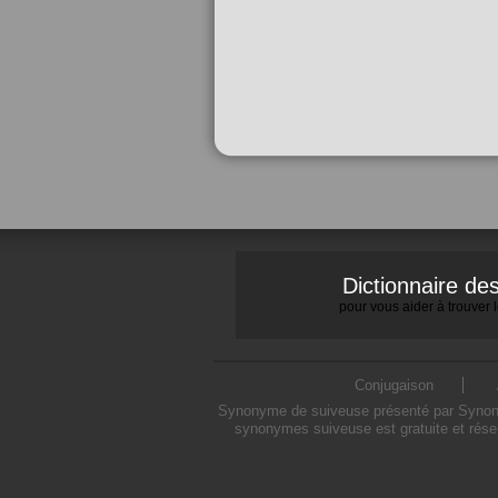
Dictionnaire d
pour vous aider à trouver
Conjugaison
Synonyme de suiveuse présenté par Synonymo
synonymes suiveuse est gratuite et rése