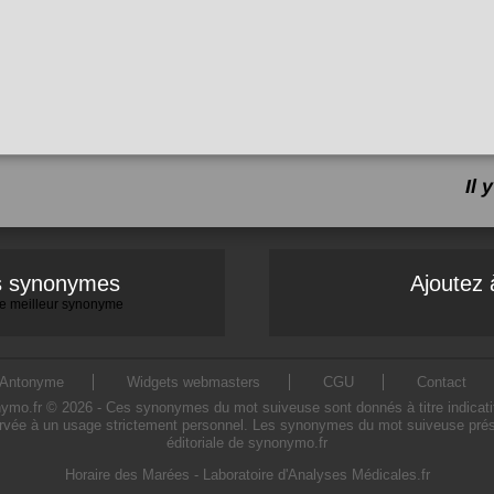
Il
es synonymes
Ajoutez 
 le meilleur synonyme
Antonyme
Widgets webmasters
CGU
Contact
.fr © 2026 - Ces synonymes du mot suiveuse sont donnés à titre indicatif. L
rvée à un usage strictement personnel. Les synonymes du mot suiveuse présen
éditoriale de synonymo.fr
Horaire des Marées
-
Laboratoire d'Analyses Médicales.fr