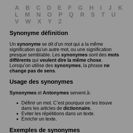
A
B
C
D
E
F
G
H
I
J
K
L
M
N
O
P
Q
R
S
T
U
V
W
X
Y
Z
Synonyme définition
Un
synonyme
se dit d'un mot qui a la même
signification qu'un autre mot, ou une signification
presque semblable. Les
synonymes
sont des
mots
différents
qui
veulent dire la même chose
.
Lorsqu’on utilise des
synonymes
, la phrase
ne
change pas de sens
.
Usage des synonymes
Synonymes
et
Antonymes
servent à:
Définir un mot. C’est pourquoi on les trouve
dans les articles de
dictionnaire.
Eviter les répétitions dans un texte.
Enrichir un texte.
Exemples de synonymes