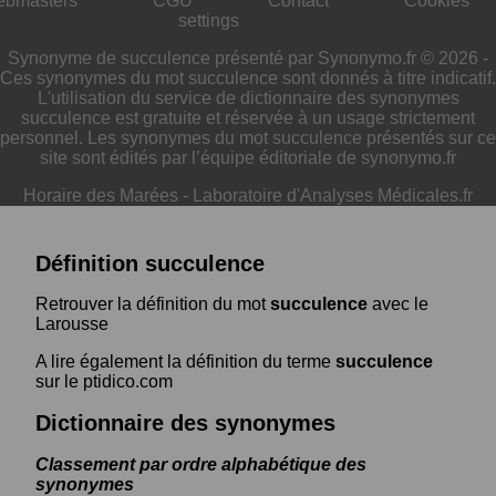
ebmasters
CGU
Contact
Cookies
settings
Synonyme de succulence présenté par Synonymo.fr © 2026 -
Ces synonymes du mot succulence sont donnés à titre indicatif.
L'utilisation du service de dictionnaire des synonymes
succulence est gratuite et réservée à un usage strictement
personnel. Les synonymes du mot succulence présentés sur ce
site sont édités par l’équipe éditoriale de synonymo.fr
Horaire des Marées
-
Laboratoire d'Analyses Médicales.fr
Définition succulence
Retrouver la définition du mot
succulence
avec le
Larousse
A lire également la définition du terme
succulence
sur le ptidico.com
Dictionnaire des synonymes
Classement par ordre alphabétique des
synonymes