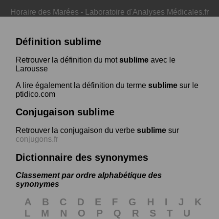
Horaire des Marées
-
Laboratoire d'Analyses Médicales.fr
Définition sublime
Retrouver la définition du mot
sublime
avec le
Larousse
A lire également la définition du terme
sublime
sur le
ptidico.com
Conjugaison sublime
Retrouver la conjugaison du verbe
sublime
sur
conjugons.fr
Dictionnaire des synonymes
Classement par ordre alphabétique des
synonymes
A
B
C
D
E
F
G
H
I
J
K
L
M
N
O
P
Q
R
S
T
U