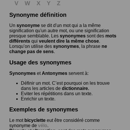
V
W
X
Y
Z
Synonyme définition
Un
synonyme
se dit d'un mot qui a la même
signification qu'un autre mot, ou une signification
presque semblable. Les
synonymes
sont des
mots
différents
qui
veulent dire la même chose
.
Lorsqu’on utilise des
synonymes
, la phrase
ne
change pas de sens
.
Usage des synonymes
Synonymes
et
Antonymes
servent à:
Définir un mot. C’est pourquoi on les trouve
dans les articles de
dictionnaire.
Eviter les répétitions dans un texte.
Enrichir un texte.
Exemples de synonymes
Le mot
bicyclette
eut être considéré comme
synonyme de
vélo
.