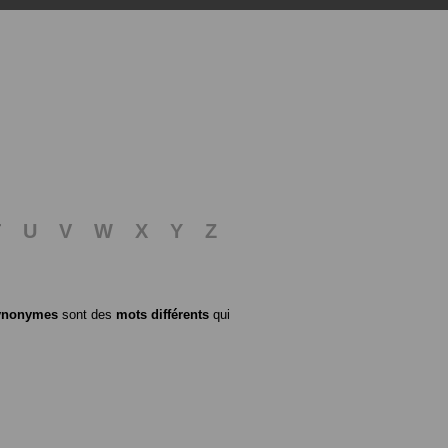
T
U
V
W
X
Y
Z
ynonymes
sont des
mots différents
qui