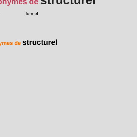
structurel
onymes de
e
formel
structurel
ymes de