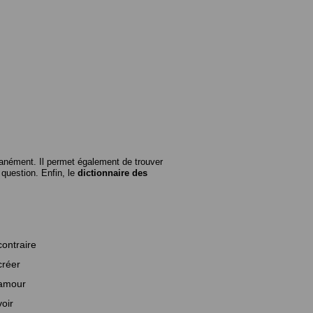
anément. Il permet également de trouver
n question. Enfin, le
dictionnaire des
contraire
créer
amour
voir