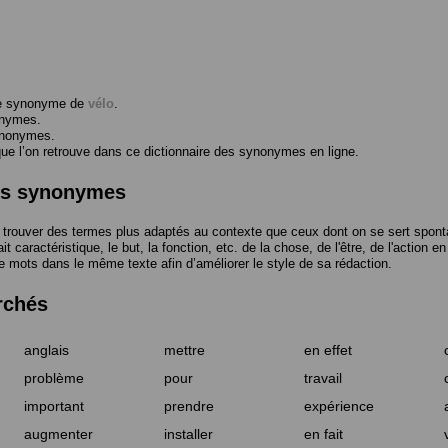
me synonyme de
vélo
.
onymes.
ynonymes.
 l’on retrouve dans ce dictionnaire des synonymes en ligne.
des synonymes
trouver des termes plus adaptés au contexte que ceux dont on se sert spont
t caractéristique, le but, la fonction, etc. de la chose, de l'être, de l'action e
e mots dans le même texte afin d’améliorer le style de sa rédaction.
rchés
anglais
mettre
en effet
problème
pour
travail
important
prendre
expérience
augmenter
installer
en fait