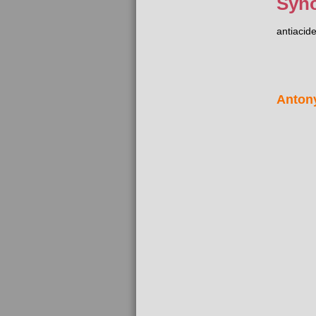
Syn
antiacid
Anton