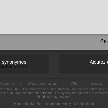
Il 
es synonymes
Ajoutez 
 le meilleur synonyme
Antonyme
Widgets webmasters
CGU
Contact
o.fr © 2026 - Ces synonymes du mot structurel sont donnés à titre indicatif. 
ervée à un usage strictement personnel. Les synonymes du mot structurel prése
éditoriale de synonymo.fr
Horaire des Marées
-
Laboratoire d'Analyses Médicales.fr