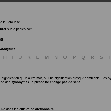
c le Larousse
turel
sur le ptidico.com
es
 synonymes
H
I
J
K
L
M
N
O
P
Q
R
S
 signification qu'un autre mot, ou une signification presque semblable. Les
s
ilise des
synonymes
, la phrase
ne change pas de sens
.
ouve dans les articles de
dictionnaire.