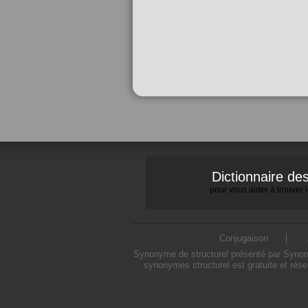
Dictionnaire d
pour vous aider à trouver
Conjugaison
Synonyme de structurel présenté par Synonym
synonymes structurel est gratuite et rés