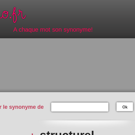
A chaque mot son synonyme!
r le synonyme de
Ok