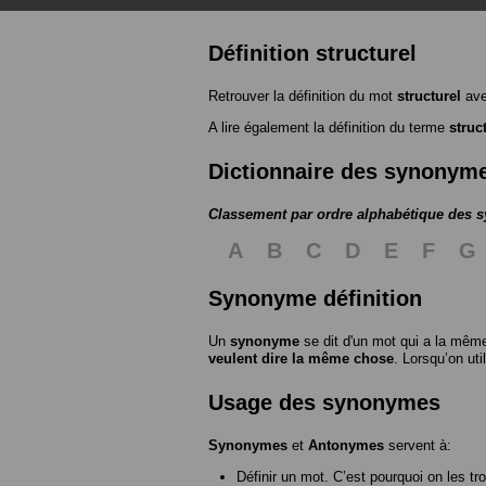
Définition structurel
Retrouver la définition du mot
structurel
ave
A lire également la définition du terme
struc
Dictionnaire des synonym
Classement par ordre alphabétique des
A
B
C
D
E
F
G
Synonyme définition
Un
synonyme
se dit d'un mot qui a la même
veulent dire la même chose
. Lorsqu’on ut
Usage des synonymes
Synonymes
et
Antonymes
servent à:
Définir un mot. C’est pourquoi on les tr