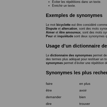
Eviter les répétitions dans un texte.
Enrichir un texte.
Exemples de synonymes
Le mot
bicyclette
eut être considéré com
Dispute
et
altercation
, sont des mots syn
Aimer
et
être amoureux
, sont des mots s
Peur
et
inquiétude
sont deux synonymes que
Usage d’un dictionnaire 
Le
dictionnaire des synonymes
permet de 
des termes plus adéquat pour restituer un trai
synonymes
permet d’éviter une répétition d
Synonymes les plus reche
faire
en plus
être
avoir
demander
bien
dire
trouver