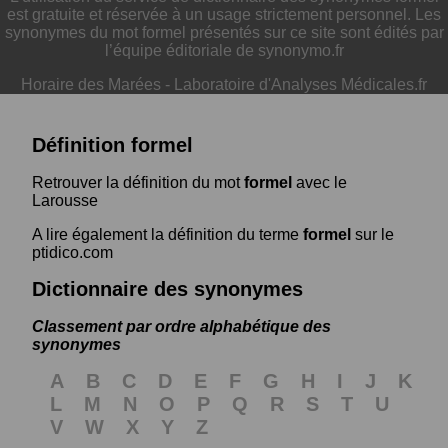
est gratuite et réservée à un usage strictement personnel. Les
synonymes du mot formel présentés sur ce site sont édités par
l’équipe éditoriale de synonymo.fr
Horaire des Marées
-
Laboratoire d'Analyses Médicales.fr
Définition formel
Retrouver la définition du mot
formel
avec le
Larousse
A lire également la définition du terme
formel
sur le
ptidico.com
Dictionnaire des synonymes
Classement par ordre alphabétique des
synonymes
A
B
C
D
E
F
G
H
I
J
K
L
M
N
O
P
Q
R
S
T
U
V
W
X
Y
Z