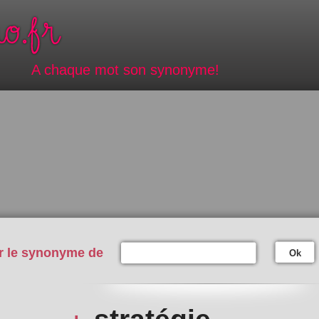
A chaque mot son synonyme!
r le synonyme de
Ok