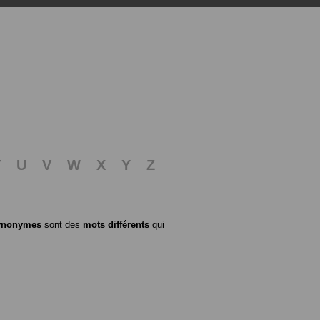
T
U
V
W
X
Y
Z
ynonymes
sont des
mots différents
qui