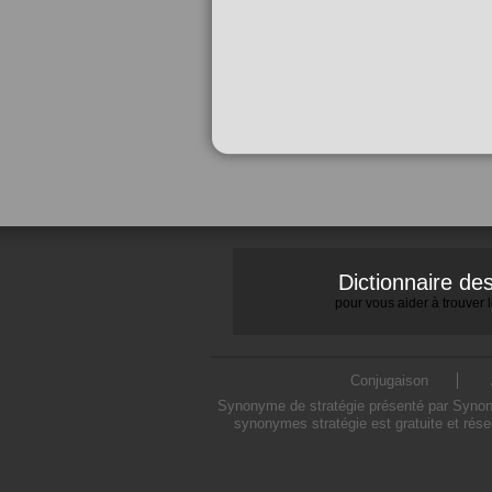
Dictionnaire d
pour vous aider à trouver
Conjugaison
Synonyme de stratégie présenté par Synonym
synonymes stratégie est gratuite et rés