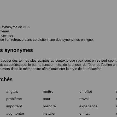
me synonyme de
vélo
.
onymes.
ynonymes.
 l’on retrouve dans ce dictionnaire des synonymes en ligne.
des synonymes
trouver des termes plus adaptés au contexte que ceux dont on se sert spont
t caractéristique, le but, la fonction, etc. de la chose, de l'être, de l'action e
e mots dans le même texte afin d’améliorer le style de sa rédaction.
rchés
anglais
mettre
en effet
problème
pour
travail
important
prendre
expérience
augmenter
installer
en fait