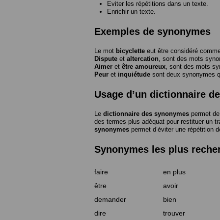
Eviter les répétitions dans un texte.
Enrichir un texte.
Exemples de synonymes
Le mot
bicyclette
eut être considéré com
Dispute
et
altercation
, sont des mots syn
Aimer
et
être amoureux
, sont des mots s
Peur
et
inquiétude
sont deux synonymes que
Usage d’un dictionnaire 
Le
dictionnaire des synonymes
permet de 
des termes plus adéquat pour restituer un trai
synonymes
permet d’éviter une répétition d
Synonymes les plus reche
faire
en plus
être
avoir
demander
bien
dire
trouver