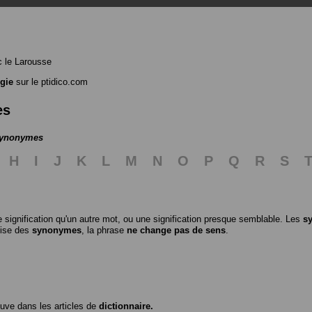
 le Larousse
égie
sur le ptidico.com
es
 synonymes
H
I
J
K
L
M
N
O
P
Q
R
S
 signification qu'un autre mot, ou une signification presque semblable. Les
s
ilise des
synonymes
, la phrase
ne change pas de sens
.
ouve dans les articles de
dictionnaire.