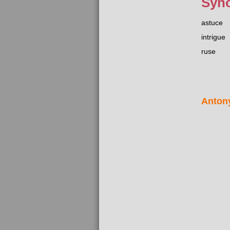
Syn
astuce
intrigue
ruse
Anton