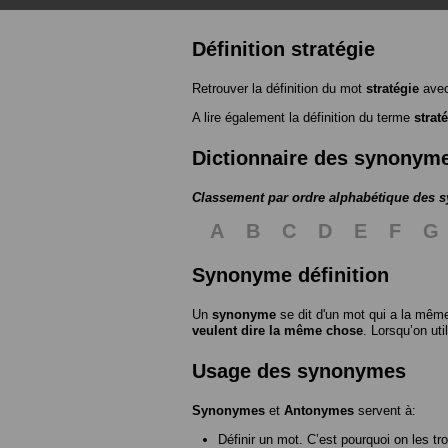
Définition stratégie
Retrouver la définition du mot
stratégie
avec
A lire également la définition du terme
strat
Dictionnaire des synonym
Classement par ordre alphabétique des
A
B
C
D
E
F
G
Synonyme définition
Un
synonyme
se dit d'un mot qui a la même
veulent dire la même chose
. Lorsqu’on ut
Usage des synonymes
Synonymes
et
Antonymes
servent à:
Définir un mot. C’est pourquoi on les tr