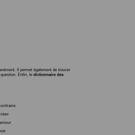
anément. Il permet également de trouver
n question. Enfin, le
dictionnaire des
contraire
créer
amour
voir