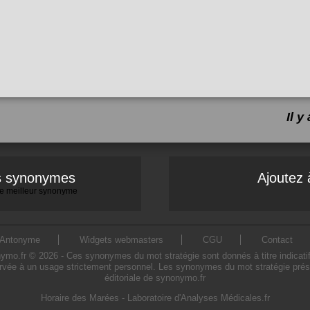
Il 
es synonymes
Ajoutez 
 le meilleur synonyme
Antonyme
Widgets webmasters
CGU
Contact
o.fr © 2026 - Ces synonymes du mot stratégie sont donnés à titre indicatif. L
ervée à un usage strictement personnel. Les synonymes du mot stratégie présen
éditoriale de synonymo.fr
Horaire des Marées
-
Laboratoire d'Analyses Médicales.fr