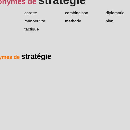
stratégie
onymes de
carotte
combinaison
diplomatie
manoeuvre
méthode
plan
tactique
stratégie
ymes de