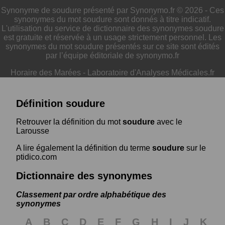
Synonyme de soudure présenté par Synonymo.fr © 2026 - Ces
synonymes du mot soudure sont donnés à titre indicatif.
L'utilisation du service de dictionnaire des synonymes soudure
est gratuite et réservée à un usage strictement personnel. Les
synonymes du mot soudure présentés sur ce site sont édités
par l’équipe éditoriale de synonymo.fr
Horaire des Marées
-
Laboratoire d'Analyses Médicales.fr
Définition soudure
Retrouver la définition du mot
soudure
avec le
Larousse
A lire également la définition du terme
soudure
sur le
ptidico.com
Dictionnaire des synonymes
Classement par ordre alphabétique des
synonymes
A
B
C
D
E
F
G
H
I
J
K