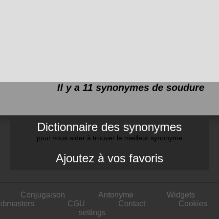
Il y a 11 synonymes de
soudure
Dictionnaire des synonymes
pour vous aider à trouver le meilleur synonyme
Ajoutez à vos favoris
Conjugaison
Antonyme
Widgets
ebmasters
CGU
Contact
Cookies
settings