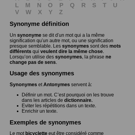
L
M
N
O
P
Q
R
S
T
U
V
W
X
Y
Z
Synonyme définition
Un
synonyme
se dit d'un mot qui a la même
signification qu'un autre mot, ou une signification
presque semblable. Les
synonymes
sont des
mots
différents
qui
veulent dire la même chose
.
Lorsqu’on utilise des
synonymes
, la phrase
ne
change pas de sens
.
Usage des synonymes
Synonymes
et
Antonymes
servent à:
Définir un mot. C’est pourquoi on les trouve
dans les articles de
dictionnaire.
Eviter les répétitions dans un texte.
Enrichir un texte.
Exemples de synonymes
Le mot
bicyclette
eut être considéré comme