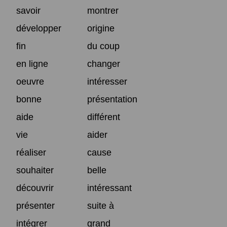
savoir
montrer
développer
origine
fin
du coup
en ligne
changer
oeuvre
intéresser
bonne
présentation
aide
différent
vie
aider
réaliser
cause
souhaiter
belle
découvrir
intéressant
présenter
suite à
intégrer
grand