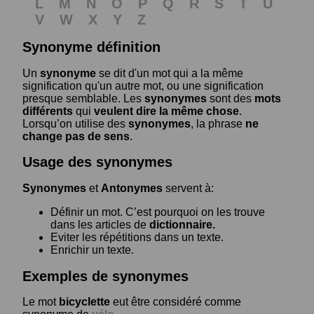
L
M
N
O
P
Q
R
S
T
U
V
W
X
Y
Z
Synonyme définition
Un
synonyme
se dit d'un mot qui a la même
signification qu'un autre mot, ou une signification
presque semblable. Les
synonymes
sont des
mots
différents
qui
veulent dire la même chose
.
Lorsqu’on utilise des
synonymes
, la phrase
ne
change pas de sens
.
Usage des synonymes
Synonymes
et
Antonymes
servent à:
Définir un mot. C’est pourquoi on les trouve
dans les articles de
dictionnaire.
Eviter les répétitions dans un texte.
Enrichir un texte.
Exemples de synonymes
Le mot
bicyclette
eut être considéré comme