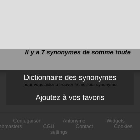
Il y a 7 synonymes de
somme toute
Dictionnaire des synonymes
pour vous aider à trouver le meilleur synonyme
Ajoutez à vos favoris
Conjugaison
Antonyme
Widgets
ebmasters
CGU
Contact
Cookies
settings