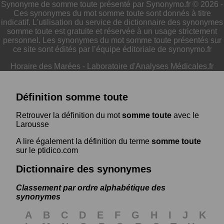
Synonyme de somme toute présenté par Synonymo.fr © 2026 -
Ces synonymes du mot somme toute sont donnés à titre
indicatif. L'utilisation du service de dictionnaire des synonymes
somme toute est gratuite et réservée à un usage strictement
personnel. Les synonymes du mot somme toute présentés sur
ce site sont édités par l’équipe éditoriale de synonymo.fr
Horaire des Marées
-
Laboratoire d'Analyses Médicales.fr
Définition somme toute
Retrouver la définition du mot
somme toute
avec le
Larousse
A lire également la définition du terme
somme toute
sur le ptidico.com
Dictionnaire des synonymes
Classement par ordre alphabétique des
synonymes
A
B
C
D
E
F
G
H
I
J
K