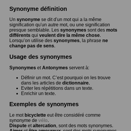
Synonyme définition
Un
synonyme
se dit d'un mot qui a la même
signification qu'un autre mot, ou une signification
presque semblable. Les
synonymes
sont des
mots
différents
qui
veulent dire la même chose
.
Lorsqu’on utilise des
synonymes
, la phrase
ne
change pas de sens
.
Usage des synonymes
Synonymes
et
Antonymes
servent à:
Définir un mot. C’est pourquoi on les trouve
dans les articles de
dictionnaire.
Eviter les répétitions dans un texte.
Enrichir un texte.
Exemples de synonymes
Le mot
bicyclette
eut être considéré comme
synonyme de
vélo
.
Dispute
et
altercation
, sont des mots synonymes.
Aimer
et
être amoureux
, sont des mots synonymes.