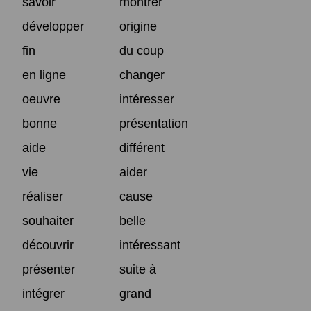
savoir
montrer
développer
origine
fin
du coup
en ligne
changer
oeuvre
intéresser
bonne
présentation
aide
différent
vie
aider
réaliser
cause
souhaiter
belle
découvrir
intéressant
présenter
suite à
intégrer
grand