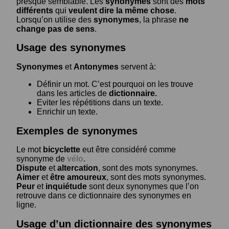
presque semblable. Les
synonymes
sont des
mots
différents
qui
veulent dire la même chose
.
Lorsqu’on utilise des
synonymes
, la phrase
ne
change pas de sens
.
Usage des synonymes
Synonymes
et
Antonymes
servent à:
Définir un mot. C’est pourquoi on les trouve
dans les articles de
dictionnaire.
Eviter les répétitions dans un texte.
Enrichir un texte.
Exemples de synonymes
Le mot
bicyclette
eut être considéré comme
synonyme de
vélo
.
Dispute
et
altercation
, sont des mots synonymes.
Aimer
et
être amoureux
, sont des mots synonymes.
Peur
et
inquiétude
sont deux synonymes que l’on
retrouve dans ce dictionnaire des synonymes en
ligne.
Usage d’un dictionnaire des synonymes