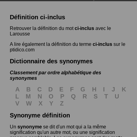
Définition ci-inclus
Retrouver la définition du mot
ci-inclus
avec le
Larousse
A lire également la définition du terme
ci-inclus
sur le
ptidico.com
Dictionnaire des synonymes
Classement par ordre alphabétique des
synonymes
A
B
C
D
E
F
G
H
I
J
K
L
M
N
O
P
Q
R
S
T
U
V
W
X
Y
Z
Synonyme définition
Un
synonyme
se dit d'un mot qui a la même
signification qu'un autre mot, ou une signification