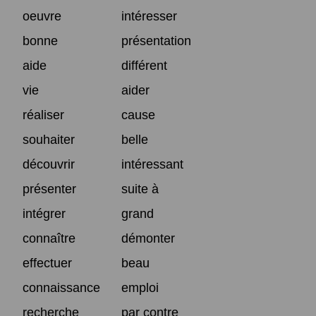
oeuvre
intéresser
bonne
présentation
aide
différent
vie
aider
réaliser
cause
souhaiter
belle
découvrir
intéressant
présenter
suite à
intégrer
grand
connaître
démonter
effectuer
beau
connaissance
emploi
recherche
par contre