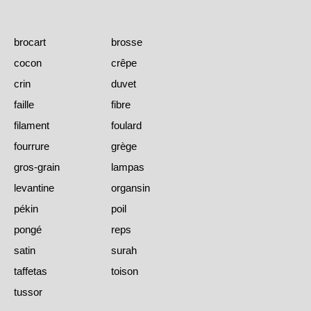
brocart
brosse
cocon
crêpe
crin
duvet
faille
fibre
filament
foulard
fourrure
grège
gros-grain
lampas
levantine
organsin
pékin
poil
pongé
reps
satin
surah
taffetas
toison
tussor