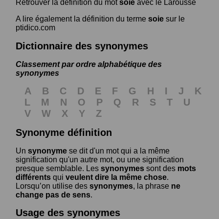
Retrouver la définition du mot
soie
avec le Larousse
A lire également la définition du terme
soie
sur le
ptidico.com
Dictionnaire des synonymes
Classement par ordre alphabétique des
synonymes
A
B
C
D
E
F
G
H
I
J
K
L
M
N
O
P
Q
R
S
T
U
V
W
X
Y
Z
Synonyme définition
Un
synonyme
se dit d'un mot qui a la même
signification qu'un autre mot, ou une signification
presque semblable. Les
synonymes
sont des
mots
différents
qui
veulent dire la même chose
.
Lorsqu’on utilise des
synonymes
, la phrase
ne
change pas de sens
.
Usage des synonymes