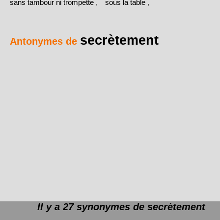
sans tambour ni trompette
,
sous la table
,
secrètement
Antonymes de
Il y a 27 synonymes de
secrètement