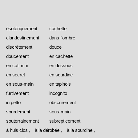
ésotériquement
cachette
clandestinement
dans l'ombre
discrètement
douce
doucement
en cachette
en catimini
en dessous
en secret
en sourdine
en sous-main
en tapinois
furtivement
incognito
in petto
obscurément
sourdement
sous-main
souterrainement
subrepticement
à huis clos
,
à la dérobée
,
à la sourdine
,