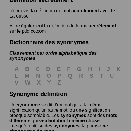
Retrouver la définition du mot
secrètement
avec le
Larousse
A lire également la définition du terme
secrètement
sur le ptidico.com
Dictionnaire des synonymes
Classement par ordre alphabétique des
synonymes
A
B
C
D
E
F
G
H
I
J
K
L
M
N
O
P
Q
R
S
T
U
V
W
X
Y
Z
Synonyme définition
Un
synonyme
se dit d'un mot qui a la même
signification qu'un autre mot, ou une signification
presque semblable. Les
synonymes
sont des
mots
différents
qui
veulent dire la même chose
.
Lorsqu’on utilise des
synonymes
, la phrase
ne