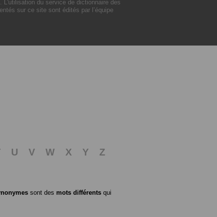
'utilisation du service de dictionnaire des
tés sur ce site sont édités par l’équipe
T
U
V
W
X
Y
Z
ynonymes
sont des
mots différents
qui