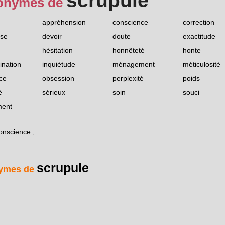
scrupule
onymes de
appréhension
conscience
correction
sse
devoir
doute
exactitude
hésitation
honnêteté
honte
ination
inquiétude
ménagement
méticulosité
ce
obsession
perplexité
poids
é
sérieux
soin
souci
ment
onscience
,
scrupule
ymes de