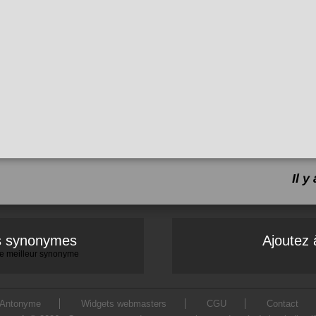
Il 
es synonymes
Ajoutez 
 le meilleur synonyme
Antonyme
Widgets webmasters
CGU
Contact