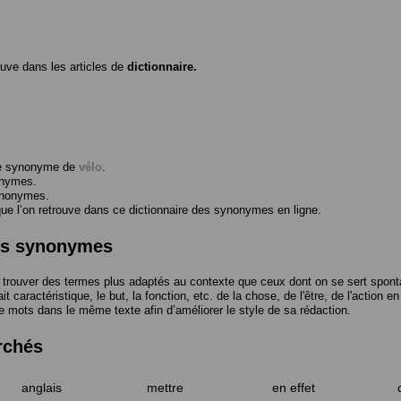
ouve dans les articles de
dictionnaire.
me synonyme de
vélo
.
onymes.
ynonymes.
 l’on retrouve dans ce dictionnaire des synonymes en ligne.
des synonymes
trouver des termes plus adaptés au contexte que ceux dont on se sert spont
t caractéristique, le but, la fonction, etc. de la chose, de l'être, de l'action e
e mots dans le même texte afin d’améliorer le style de sa rédaction.
rchés
anglais
mettre
en effet