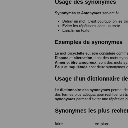
Usage des synonymes
Synonymes
et
Antonymes
servent à:
Définir un mot. C’est pourquoi on les tr
Eviter les répétitions dans un texte.
Enrichir un texte.
Exemples de synonymes
Le mot
bicyclette
eut être considéré com
Dispute
et
altercation
, sont des mots syn
Aimer
et
être amoureux
, sont des mots s
Peur
et
inquiétude
sont deux synonymes que
Usage d’un dictionnaire 
Le
dictionnaire des synonymes
permet de 
des termes plus adéquat pour restituer un trai
synonymes
permet d’éviter une répétition d
Synonymes les plus reche
faire
en plus