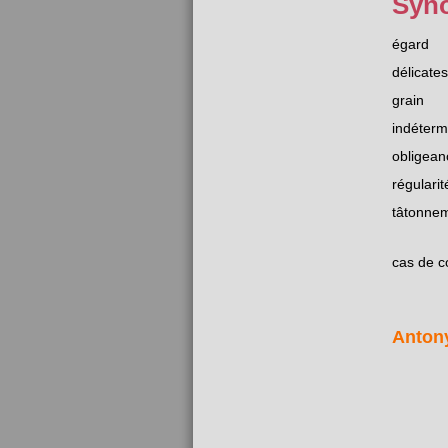
Syn
égard
délicate
grain
indéterm
obligean
régularit
tâtonne
cas de c
Anton