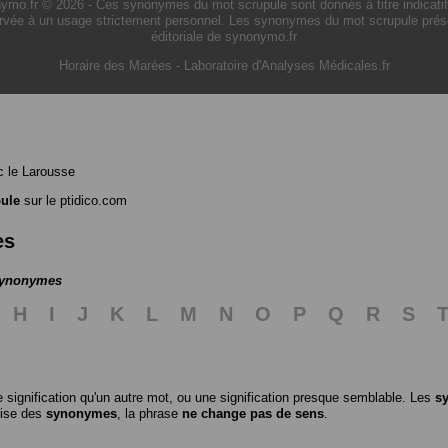
.fr © 2026 - Ces synonymes du mot scrupule sont donnés à titre indicatif. L
rvée à un usage strictement personnel. Les synonymes du mot scrupule présen
éditoriale de synonymo.fr
Horaire des Marées
-
Laboratoire d'Analyses Médicales.fr
 le Larousse
ule
sur le ptidico.com
es
 synonymes
H
I
J
K
L
M
N
O
P
Q
R
S
 signification qu'un autre mot, ou une signification presque semblable. Les
s
ilise des
synonymes
, la phrase
ne change pas de sens
.