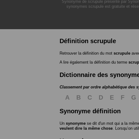
Synonyme de scrupule présenté par Synonymo
synonymes scrupule est gratuite et rése
Définition scrupule
Retrouver la définition du mot
scrupule
avec
A lire également la définition du terme
scrup
Dictionnaire des synonym
Classement par ordre alphabétique des
A
B
C
D
E
F
G
Synonyme définition
Un
synonyme
se dit d'un mot qui a la même
veulent dire la même chose
. Lorsqu’on ut