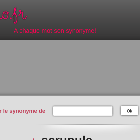
A chaque mot son synonyme!
r le synonyme de
Ok