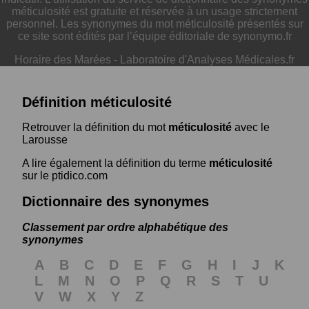
méticulosité est gratuite et réservée à un usage strictement
personnel. Les synonymes du mot méticulosité présentés sur
ce site sont édités par l’équipe éditoriale de synonymo.fr
Horaire des Marées
-
Laboratoire d'Analyses Médicales.fr
Définition méticulosité
Retrouver la définition du mot
méticulosité
avec le
Larousse
A lire également la définition du terme
méticulosité
sur le ptidico.com
Dictionnaire des synonymes
Classement par ordre alphabétique des
synonymes
A
B
C
D
E
F
G
H
I
J
K
L
M
N
O
P
Q
R
S
T
U
V
W
X
Y
Z