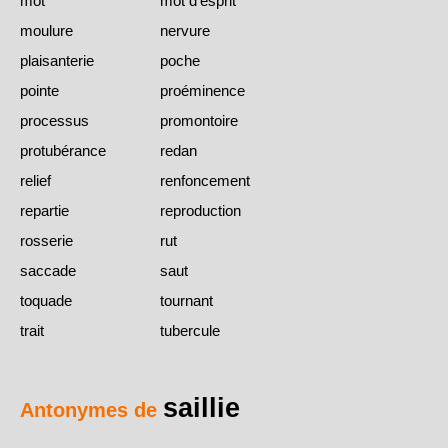
mot
mot d'esprit
moulure
nervure
plaisanterie
poche
pointe
proéminence
processus
promontoire
protubérance
redan
relief
renfoncement
repartie
reproduction
rosserie
rut
saccade
saut
toquade
tournant
trait
tubercule
saillie
Antonymes de