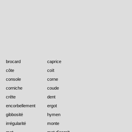
brocard
caprice
côte
coït
console
corne
corniche
coude
crête
dent
encorbellement
ergot
gibbosité
hymen
irrégularité
monte