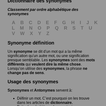
Dictionnaire des synonymes
Classement par ordre alphabétique des
synonymes
A
B
C
D
E
F
G
H
I
J
K
L
M
N
O
P
Q
R
S
T
U
V
W
X
Y
Z
Synonyme définition
Un
synonyme
se dit d'un mot qui a la même
signification qu'un autre mot, ou une signification
presque semblable. Les
synonymes
sont des
mots
différents
qui
veulent dire la même chose
.
Lorsqu’on utilise des
synonymes
, la phrase
ne
change pas de sens
.
Usage des synonymes
Synonymes
et
Antonymes
servent à:
Définir un mot. C’est pourquoi on les trouve
dans les articles de
dictionnaire.