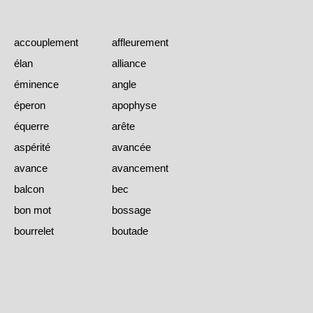
accouplement
affleurement
élan
alliance
éminence
angle
éperon
apophyse
équerre
arête
aspérité
avancée
avance
avancement
balcon
bec
bon mot
bossage
bourrelet
boutade