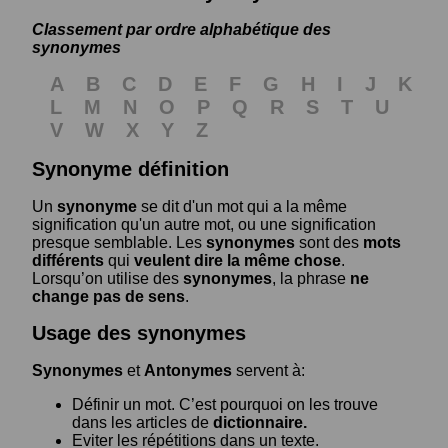
Classement par ordre alphabétique des
synonymes
A
B
C
D
E
F
G
H
I
J
K
L
M
N
O
P
Q
R
S
T
U
V
W
X
Y
Z
Synonyme définition
Un
synonyme
se dit d'un mot qui a la même
signification qu'un autre mot, ou une signification
presque semblable. Les
synonymes
sont des
mots
différents
qui
veulent dire la même chose
.
Lorsqu’on utilise des
synonymes
, la phrase
ne
change pas de sens
.
Usage des synonymes
Synonymes
et
Antonymes
servent à:
Définir un mot. C’est pourquoi on les trouve
dans les articles de
dictionnaire.
Eviter les répétitions dans un texte.