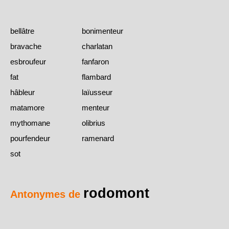
bellâtre
bonimenteur
bravache
charlatan
esbroufeur
fanfaron
fat
flambard
hâbleur
laïusseur
matamore
menteur
mythomane
olibrius
pourfendeur
ramenard
sot
rodomont
Antonymes de